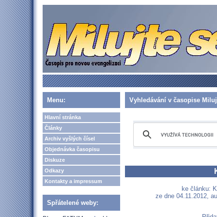
Menu:
Vyhledávání v časopise Miluj
Hlavní stránka
Články
Archiv vyšlých čísel
Objednávka časopisu
Diskuze
Odkazy
Kontakty a impressum
ke článku: K
ze dne 04.11.2012, au
Spřátelené weby:
Přida