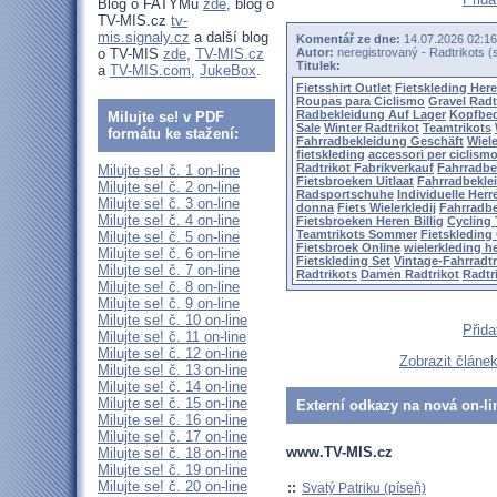
Blog o FATYMu
zde
, blog o
TV-MIS.cz
tv-
mis.signaly.cz
a další blog
Komentář ze dne:
14.07.2026 02:
o TV-MIS
zde
,
TV-MIS.cz
Autor:
neregistrovaný - Radtrikots
Titulek:
a
TV-MIS.com
,
JukeBox
.
Fietsshirt Outlet
Fietskleding Her
Roupas para Ciclismo
Gravel Radt
Radbekleidung Auf Lager
Kopfbe
Milujte se! v PDF
Sale
Winter Radtrikot
Teamtrikots
formátu ke stažení:
Fahrradbekleidung Geschäft
Wiele
fietskleding
accessori per ciclism
Radtrikot Fabrikverkauf
Fahrradbe
Milujte se! č. 1 on-line
Fietsbroeken Uitlaat
Fahrradbekle
Milujte se! č. 2 on-line
Radsportschuhe
Individuelle Herr
Milujte se! č. 3 on-line
donna
Fiets Wielerkledij
Fahrradbe
Milujte se! č. 4 on-line
Fietsbroeken Heren Billig
Cycling 
Teamtrikots Sommer
Fietskleding
Milujte se! č. 5 on-line
Fietsbroek Online
wielerkleding h
Milujte se! č. 6 on-line
Fietskleding Set
Vintage-Fahrradtr
Milujte se! č. 7 on-line
Radtrikots
Damen Radtrikot
Radtr
Milujte se! č. 8 on-line
Milujte se! č. 9 on-line
Milujte se! č. 10 on-line
Přida
Milujte se! č. 11 on-line
Milujte se! č. 12 on-line
Zobrazit článe
Milujte se! č. 13 on-line
Milujte se! č. 14 on-line
Milujte se! č. 15 on-line
Externí odkazy na nová on-li
Milujte se! č. 16 on-line
Milujte se! č. 17 on-line
www.TV-MIS.cz
Milujte se! č. 18 on-line
Milujte se! č. 19 on-line
Milujte se! č. 20 on-line
::
Svatý Patriku (píseň)