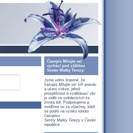
Časopis Milujte se!
vychází pod záštitou
Sester Matky Terezy:
Jsme velmi šťastné, že
časopis Milujte se! šíří pravdu
a učení církve, jehož
prospěšnost a vzdělávací vliv
je vidět ve svědectvích ze
života lidí. Podporujeme a
modlíme se za všechny, kteří
se podílí na vzniku tohoto
časopisu.
Sestry Matky Terezy v České
republice