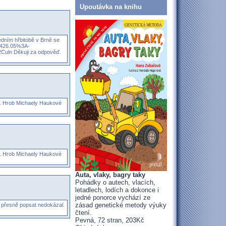
Upoutávka na knihu
edním hřbitobě v Brně se
99426.05%3A-
uln Děkuji za odpověď.
ě. Hrob Michaely Haukové
ě. Hrob Michaely Haukové
Auta, vlaky, bagry taky
Pohádky o autech, vlacích,
letadlech, lodích a dokonce i
jedné ponorce vychází ze
zásad genetické metody výuky
k přesně popsat nedokázal.
čtení.
Pevná, 72 stran, 203Kč