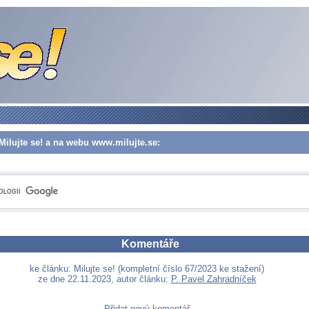
Milujte se! a na webu www.milujte.se:
Komentáře
ke článku: Milujte se! (kompletní číslo 67/2023 ke stažení)
ze dne 22.11.2023, autor článku:
P. Pavel Zahradníček
Přidat nový komentář