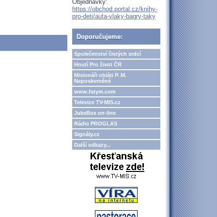
Objednávky:
https://obchod.portal.cz/knihy-
pro-deti/auta-vlaky-bagry-taky
Doporučujeme:
Společenství čistých srdcí
Hnutí Pro život ČR
Misionáři obláti P. M.
Neposkvrněné
www.fatym.com
Televize TV-MIS.cz
JukeBox on-line
Rádio PROGLAS
Signály.cz
Další odkazy...