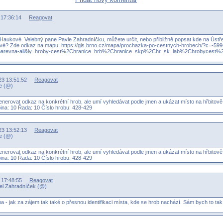
3 17:36:14
Reagovat
 Haukové. Velebný pane Pavle Zahradníčku, můžete určit, nebo přibližně popsat kde na Ústř
vé? Zde odkaz na mapu: https://gis.brno.cz/mapa/prochazka-po-cestnych-hro­bech/?c=-5
barevna-all&ly=hroby-cest%2Chranice_hrb%­2Chranice_skp%2Chr_sk_lab%2Chrobycest%2C
023 13:51:52
Reagovat
e (@)
nerovat odkaz na konkrétní hrob, ale umí vyhledávat podle jmen a ukázat místo na hřbitov
ina: 10 Řada: 10 Číslo hrobu: 428-429
023 13:52:13
Reagovat
e (@)
nerovat odkaz na konkrétní hrob, ale umí vyhledávat podle jmen a ukázat místo na hřbitov
ina: 10 Řada: 10 Číslo hrobu: 428-429
4 17:48:55
Reagovat
vel Zahradníček (@)
a - jak za zájem tak také o přesnou identifikaci místa, kde se hrob nachází. Sám bych to ta