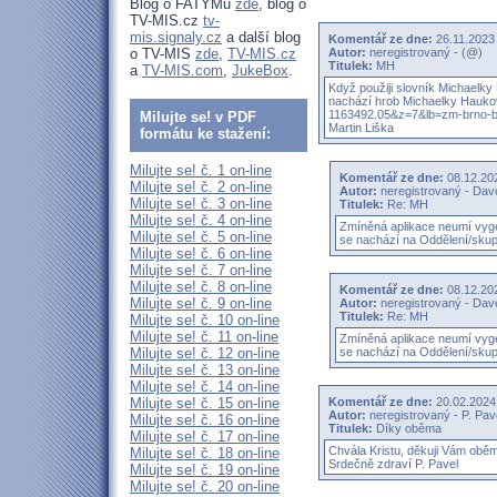
Blog o FATYMu
zde
, blog o
TV-MIS.cz
tv-
mis.signaly.cz
a další blog
Komentář ze dne:
26.11.202
o TV-MIS
zde
,
TV-MIS.cz
Autor:
neregistrovaný - (@)
Titulek:
MH
a
TV-MIS.com
,
JukeBox
.
Když použiji slovník Michaelky
nachází hrob Michaelky Hauko
1163492.05&z=7&lb=zm­-brno-
Milujte se! v PDF
Martin Liška
formátu ke stažení:
Milujte se! č. 1 on-line
Komentář ze dne:
08.12.2
Milujte se! č. 2 on-line
Autor:
neregistrovaný - Dav
Milujte se! č. 3 on-line
Titulek:
Re: MH
Milujte se! č. 4 on-line
Zmíněná aplikace neumí vyge
Milujte se! č. 5 on-line
se nachází na Oddělení/skup
Milujte se! č. 6 on-line
Milujte se! č. 7 on-line
Milujte se! č. 8 on-line
Komentář ze dne:
08.12.2
Milujte se! č. 9 on-line
Autor:
neregistrovaný - Dav
Titulek:
Re: MH
Milujte se! č. 10 on-line
Milujte se! č. 11 on-line
Zmíněná aplikace neumí vyge
Milujte se! č. 12 on-line
se nachází na Oddělení/skup
Milujte se! č. 13 on-line
Milujte se! č. 14 on-line
Milujte se! č. 15 on-line
Komentář ze dne:
20.02.202
Autor:
neregistrovaný - P. Pa
Milujte se! č. 16 on-line
Titulek:
Díky oběma
Milujte se! č. 17 on-line
Chvála Kristu, děkuji Vám oběm
Milujte se! č. 18 on-line
Srdečně zdraví P. Pavel
Milujte se! č. 19 on-line
Milujte se! č. 20 on-line