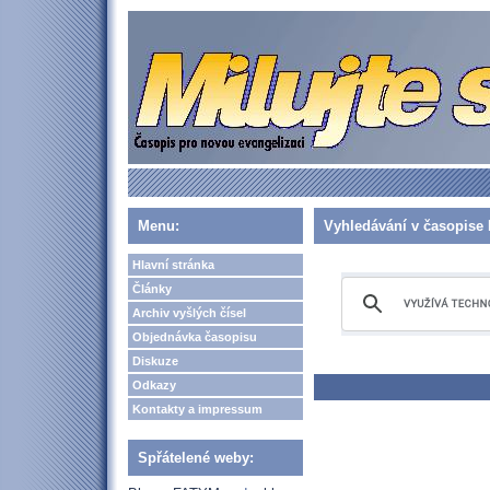
Menu:
Vyhledávání v časopise 
Hlavní stránka
Články
Archiv vyšlých čísel
Objednávka časopisu
Diskuze
Odkazy
Kontakty a impressum
Spřátelené weby: