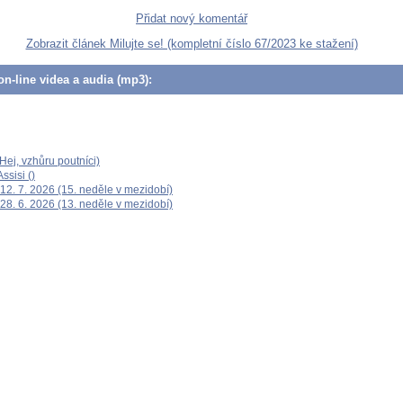
Přidat nový komentář
Zobrazit článek Milujte se! (kompletní číslo 67/2023 ke stažení)
n-line videa a audia (mp3):
ej, vzhůru poutníci)
ssisi ()
12. 7. 2026 (15. neděle v mezidobí)
28. 6. 2026 (13. neděle v mezidobí)