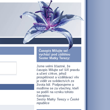
Časopis Milujte se!
vychází pod záštitou
Sester Matky Terezy:
Jsme velmi šťastné, že
časopis Milujte se! šíří pravdu
a učení církve, jehož
prospěšnost a vzdělávací vliv
je vidět ve svědectvích ze
života lidí. Podporujeme a
modlíme se za všechny, kteří
se podílí na vzniku tohoto
časopisu.
Sestry Matky Terezy v České
republice