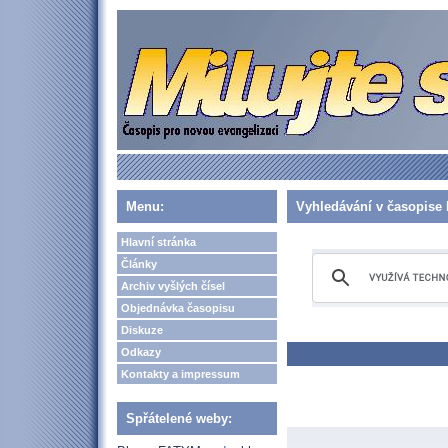
Menu:
Vyhledávání v časopise 
Hlavní stránka
Články
Archiv vyšlých čísel
Objednávka časopisu
Diskuze
Odkazy
Kontakty a impressum
Spřátelené weby: