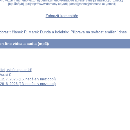
Pro vložení tučného textu, hyperlinku nebo e-mailové adresy využijte následující značky:
[b]tučné[/b], [url]http://www.domeny.cz[/url], [email]jmeno@domena.cz[/email]
Zobrazit komentáře
obrazit článek P. Marek Dunda a kolektiv: Příprava na svátost smíření dnes
n-line videa a audia (mp3):
ej, vzhůru poutníci)
ssisi ()
12. 7. 2026 (15. neděle v mezidobí)
28. 6. 2026 (13. neděle v mezidobí)