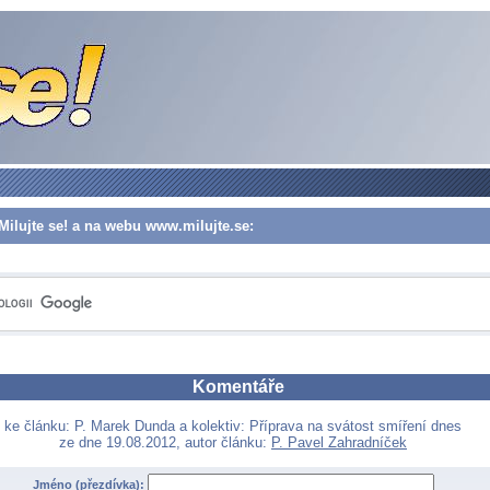
Milujte se! a na webu www.milujte.se:
Komentáře
ke článku: P. Marek Dunda a kolektiv: Příprava na svátost smíření dnes
ze dne 19.08.2012, autor článku:
P. Pavel Zahradníček
Jméno (přezdívka):