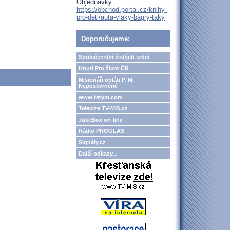
Objednávky:
https://obchod.portal.cz/knihy-
pro-deti/auta-vlaky-bagry-taky
Doporučujeme:
Společenství čistých srdcí
Hnutí Pro život ČR
Misionáři obláti P. M.
Neposkvrněné
www.fatym.com
Televize TV-MIS.cz
JukeBox on-line
Rádio PROGLAS
Signály.cz
Další odkazy...