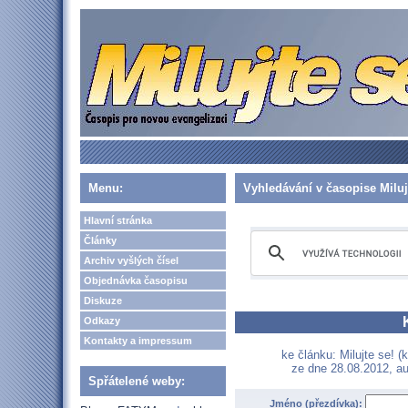
Menu:
Vyhledávání v časopise Miluj
Hlavní stránka
Články
Archiv vyšlých čísel
Objednávka časopisu
Diskuze
Odkazy
Kontakty a impressum
ke článku: Milujte se! (
ze dne 28.08.2012, au
Spřátelené weby:
Jméno (přezdívka):