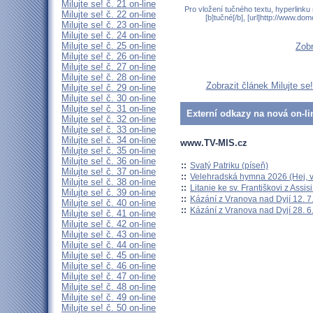
Milujte se! č. 21 on-line
Pro vložení tučného textu, hyperlinku
Milujte se! č. 22 on-line
[b]tučné[/b], [url]http://www.do
Milujte se! č. 23 on-line
Milujte se! č. 24 on-line
Milujte se! č. 25 on-line
Zobr
Milujte se! č. 26 on-line
Milujte se! č. 27 on-line
Milujte se! č. 28 on-line
Zobrazit článek Milujte se
Milujte se! č. 29 on-line
Milujte se! č. 30 on-line
Milujte se! č. 31 on-line
Externí odkazy na nová on-li
Milujte se! č. 32 on-line
Milujte se! č. 33 on-line
Milujte se! č. 34 on-line
www.TV-MIS.cz
Milujte se! č. 35 on-line
Milujte se! č. 36 on-line
::
Svatý Patriku (píseň)
Milujte se! č. 37 on-line
::
Velehradská hymna 2026 (Hej, v
Milujte se! č. 38 on-line
::
Litanie ke sv. Františkovi z Assisi
Milujte se! č. 39 on-line
::
Kázání z Vranova nad Dyjí 12. 7
Milujte se! č. 40 on-line
::
Kázání z Vranova nad Dyjí 28. 6
Milujte se! č. 41 on-line
Milujte se! č. 42 on-line
Milujte se! č. 43 on-line
Milujte se! č. 44 on-line
Milujte se! č. 45 on-line
Milujte se! č. 46 on-line
Milujte se! č. 47 on-line
Milujte se! č. 48 on-line
Milujte se! č. 49 on-line
Milujte se! č. 50 on-line