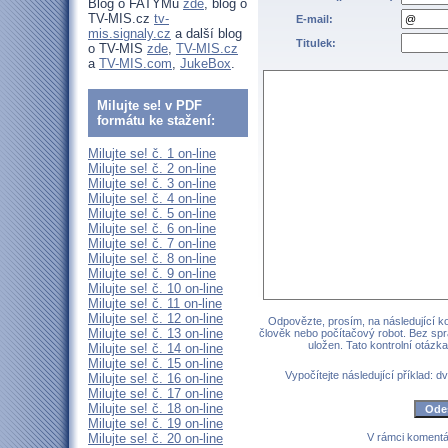
Blog o FATYMu
zde
, blog o
TV-MIS.cz
tv-
E-mail:
mis.signaly.cz
a další blog
Titulek:
o TV-MIS
zde
,
TV-MIS.cz
a
TV-MIS.com
,
JukeBox
.
Milujte se! v PDF
formátu ke stažení:
Milujte se! č. 1 on-line
Milujte se! č. 2 on-line
Milujte se! č. 3 on-line
Milujte se! č. 4 on-line
Milujte se! č. 5 on-line
Milujte se! č. 6 on-line
Milujte se! č. 7 on-line
Milujte se! č. 8 on-line
Milujte se! č. 9 on-line
Milujte se! č. 10 on-line
Milujte se! č. 11 on-line
Milujte se! č. 12 on-line
Odpovězte, prosím, na následující kon
Milujte se! č. 13 on-line
člověk nebo počítačový robot. Bez sp
uložen. Tato kontrolní otáz
Milujte se! č. 14 on-line
Milujte se! č. 15 on-line
Vypočítejte následující příklad: dv
Milujte se! č. 16 on-line
Milujte se! č. 17 on-line
Milujte se! č. 18 on-line
Milujte se! č. 19 on-line
Milujte se! č. 20 on-line
V rámci komentá