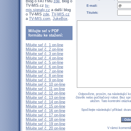
Blog o FATYMu
zde
, blog o
TV-MIS.cz
tv-
E-mail:
mis.signaly.cz
a další blog
Titulek:
o TV-MIS
zde
,
TV-MIS.cz
a
TV-MIS.com
,
JukeBox
.
Milujte se! v PDF
formátu ke stažení:
Milujte se! č. 1 on-line
Milujte se! č. 2 on-line
Milujte se! č. 3 on-line
Milujte se! č. 4 on-line
Milujte se! č. 5 on-line
Milujte se! č. 6 on-line
Milujte se! č. 7 on-line
Milujte se! č. 8 on-line
Milujte se! č. 9 on-line
Milujte se! č. 10 on-line
Milujte se! č. 11 on-line
Milujte se! č. 12 on-line
Odpovězte, prosím, na následující kon
Milujte se! č. 13 on-line
člověk nebo počítačový robot. Bez sp
uložen. Tato kontrolní otáz
Milujte se! č. 14 on-line
Milujte se! č. 15 on-line
Spočítejte následující příklad: dvan
Milujte se! č. 16 on-line
Milujte se! č. 17 on-line
Milujte se! č. 18 on-line
Milujte se! č. 19 on-line
Milujte se! č. 20 on-line
V rámci komentá