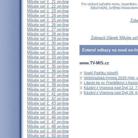
Milujte se! č. 21 on-line
Pro vložení tučného textu, hyperlinku
Milujte se! č. 22 on-line
[b]tučné[/b], [url]http://www.do
Milujte se! č. 23 on-line
Milujte se! č. 24 on-line
Milujte se! č. 25 on-line
Zobr
Milujte se! č. 26 on-line
Milujte se! č. 27 on-line
Milujte se! č. 28 on-line
Zobrazit článek Milujte se
Milujte se! č. 29 on-line
Milujte se! č. 30 on-line
Milujte se! č. 31 on-line
Externí odkazy na nová on-li
Milujte se! č. 32 on-line
Milujte se! č. 33 on-line
Milujte se! č. 34 on-line
www.TV-MIS.cz
Milujte se! č. 35 on-line
Milujte se! č. 36 on-line
::
Svatý Patriku (píseň)
Milujte se! č. 37 on-line
::
Velehradská hymna 2026 (Hej, v
Milujte se! č. 38 on-line
::
Litanie ke sv. Františkovi z Assisi
Milujte se! č. 39 on-line
::
Kázání z Vranova nad Dyjí 12. 7
Milujte se! č. 40 on-line
::
Kázání z Vranova nad Dyjí 28. 6
Milujte se! č. 41 on-line
Milujte se! č. 42 on-line
Milujte se! č. 43 on-line
Milujte se! č. 44 on-line
Milujte se! č. 45 on-line
Milujte se! č. 46 on-line
Milujte se! č. 47 on-line
Milujte se! č. 48 on-line
Milujte se! č. 49 on-line
Milujte se! č. 50 on-line