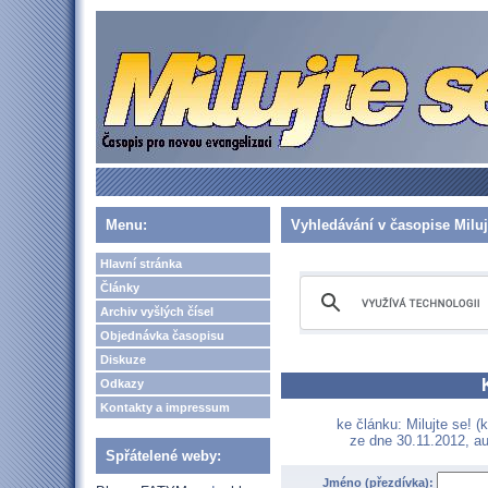
Menu:
Vyhledávání v časopise Miluj
Hlavní stránka
Články
Archiv vyšlých čísel
Objednávka časopisu
Diskuze
Odkazy
Kontakty a impressum
ke článku: Milujte se! (
ze dne 30.11.2012, au
Spřátelené weby:
Jméno (přezdívka):