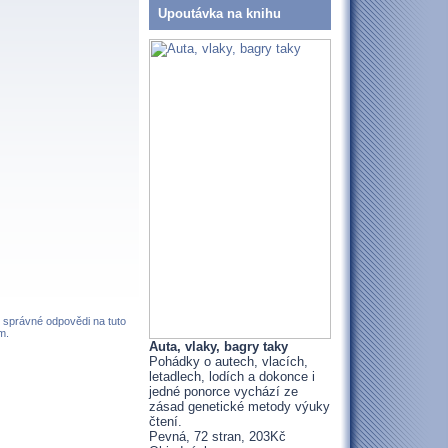
Upoutávka na knihu
z správné odpovědi na tuto
m.
Auta, vlaky, bagry taky
Pohádky o autech, vlacích,
letadlech, lodích a dokonce i
jedné ponorce vychází ze
zásad genetické metody výuky
čtení.
Pevná, 72 stran, 203Kč