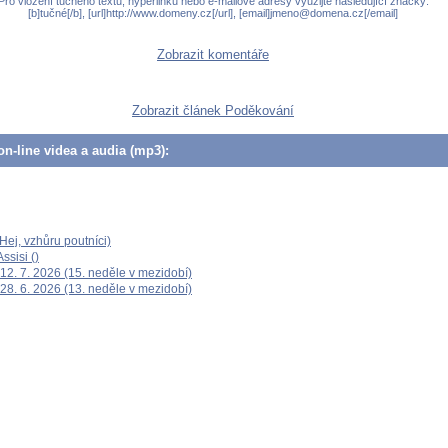
Pro vložení tučného textu, hyperlinku nebo e-mailové adresy využijte následující značky:
[b]tučné[/b], [url]http://www.domeny.cz[/url], [email]jmeno@domena.cz[/email]
Zobrazit komentáře
Zobrazit článek Poděkování
n-line videa a audia (mp3):
ej, vzhůru poutníci)
ssisi ()
12. 7. 2026 (15. neděle v mezidobí)
28. 6. 2026 (13. neděle v mezidobí)