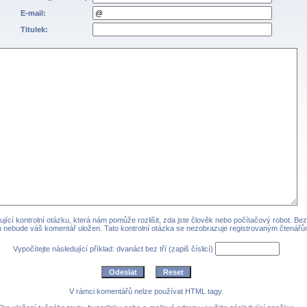
E-mail:
Titulek:
jící kontrolní otázku, která nám pomůže rozlišit, zda jste člověk nebo počítačový robot. Be
 nebude váš komentář uložen. Tato kontrolní otázka se nezobrazuje registrovaným čtenářů
Vypočítejte následující příklad: dvanáct bez tří (zapiš číslicí)
V rámci komentářů nelze používat HTML tagy.