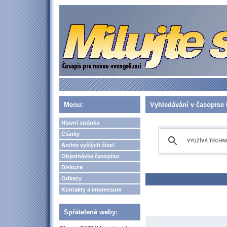
Menu:
Vyhledávání v časopise 
Hlavní stránka
Články
Archiv vyšlých čísel
Objednávka časopisu
Diskuze
Odkazy
Kontakty a impressum
Spřátelené weby: