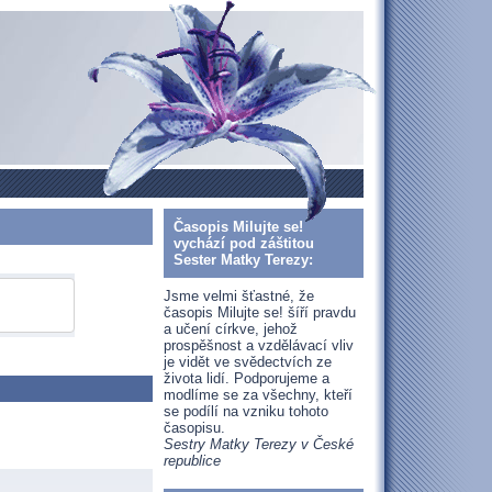
Časopis Milujte se!
vychází pod záštitou
Sester Matky Terezy:
Jsme velmi šťastné, že
časopis Milujte se! šíří pravdu
a učení církve, jehož
prospěšnost a vzdělávací vliv
je vidět ve svědectvích ze
života lidí. Podporujeme a
modlíme se za všechny, kteří
se podílí na vzniku tohoto
časopisu.
Sestry Matky Terezy v České
republice