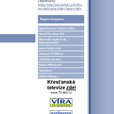
Objednávky:
https://obchod.portal.cz/knihy-
pro-deti/auta-vlaky-bagry-taky
Doporučujeme:
Společenství čistých srdcí
Hnutí Pro život ČR
Misionáři obláti P. M.
Neposkvrněné
www.fatym.com
Televize TV-MIS.cz
JukeBox on-line
Rádio PROGLAS
Signály.cz
Další odkazy...