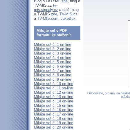
Blog o FATYMu
zde
, blog o
TV-MIS.cz
tv-
mis.signaly.cz
a další blog
o TV-MIS
zde
,
TV-MIS.cz
a
TV-MIS.com
,
JukeBox
.
Milujte se! v PDF
formátu ke stažení:
Milujte se! č. 1 on-line
Milujte se! č. 2 on-line
Milujte se! č. 3 on-line
Milujte se! č. 4 on-line
Milujte se! č. 5 on-line
Milujte se! č. 6 on-line
Milujte se! č. 7 on-line
Milujte se! č. 8 on-line
Milujte se! č. 9 on-line
Milujte se! č. 10 on-line
Milujte se! č. 11 on-line
Milujte se! č. 12 on-line
Odpovězte, prosím, na následu
Milujte se! č. 13 on-line
otázku
Milujte se! č. 14 on-line
Milujte se! č. 15 on-line
Milujte se! č. 16 on-line
Milujte se! č. 17 on-line
Milujte se! č. 18 on-line
Milujte se! č. 19 on-line
Milujte se! č. 20 on-line