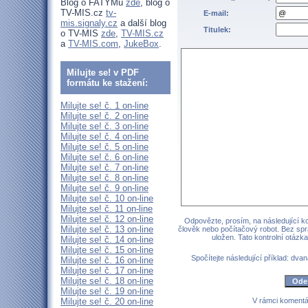
Blog o FATYMu
zde
, blog o
TV-MIS.cz
tv-
E-mail:
mis.signaly.cz
a další blog
Titulek:
o TV-MIS
zde
,
TV-MIS.cz
a
TV-MIS.com
,
JukeBox
.
Milujte se! v PDF
formátu ke stažení:
Milujte se! č. 1 on-line
Milujte se! č. 2 on-line
Milujte se! č. 3 on-line
Milujte se! č. 4 on-line
Milujte se! č. 5 on-line
Milujte se! č. 6 on-line
Milujte se! č. 7 on-line
Milujte se! č. 8 on-line
Milujte se! č. 9 on-line
Milujte se! č. 10 on-line
Milujte se! č. 11 on-line
Milujte se! č. 12 on-line
Odpovězte, prosím, na následující kon
Milujte se! č. 13 on-line
člověk nebo počítačový robot. Bez sp
uložen. Tato kontrolní otáz
Milujte se! č. 14 on-line
Milujte se! č. 15 on-line
Spočítejte následující příklad: dvan
Milujte se! č. 16 on-line
Milujte se! č. 17 on-line
Milujte se! č. 18 on-line
Milujte se! č. 19 on-line
Milujte se! č. 20 on-line
V rámci komentá