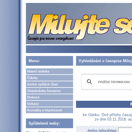
Menu:
Vyhledávání v časopise Miluj
Hlavní stránka
Články
Archiv vyšlých čísel
Objednávka časopisu
Diskuze
Odkazy
Kontakty a impressum
ke článku: Dvě přílohy časop
ze dne 03.11.2018, au
Spřátelené weby:
Jméno (přezdívka):