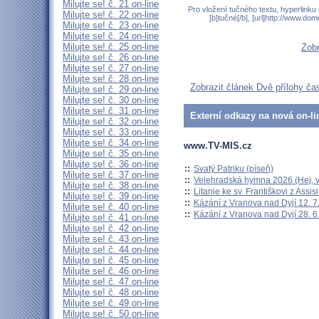
Milujte se! č. 21 on-line
Pro vložení tučného textu, hyperlinku
Milujte se! č. 22 on-line
[b]tučné[/b], [url]http://www.do
Milujte se! č. 23 on-line
Milujte se! č. 24 on-line
Milujte se! č. 25 on-line
Zobr
Milujte se! č. 26 on-line
Milujte se! č. 27 on-line
Milujte se! č. 28 on-line
Zobrazit článek Dvě přílohy čas
Milujte se! č. 29 on-line
Milujte se! č. 30 on-line
Milujte se! č. 31 on-line
Externí odkazy na nová on-li
Milujte se! č. 32 on-line
Milujte se! č. 33 on-line
Milujte se! č. 34 on-line
www.TV-MIS.cz
Milujte se! č. 35 on-line
Milujte se! č. 36 on-line
::
Svatý Patriku (píseň)
Milujte se! č. 37 on-line
::
Velehradská hymna 2026 (Hej, v
Milujte se! č. 38 on-line
::
Litanie ke sv. Františkovi z Assisi
Milujte se! č. 39 on-line
::
Kázání z Vranova nad Dyjí 12. 7
Milujte se! č. 40 on-line
::
Kázání z Vranova nad Dyjí 28. 6
Milujte se! č. 41 on-line
Milujte se! č. 42 on-line
Milujte se! č. 43 on-line
Milujte se! č. 44 on-line
Milujte se! č. 45 on-line
Milujte se! č. 46 on-line
Milujte se! č. 47 on-line
Milujte se! č. 48 on-line
Milujte se! č. 49 on-line
Milujte se! č. 50 on-line