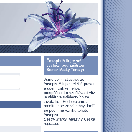
Časopis Milujte se!
vychází pod záštitou
Sester Matky Terezy:
Jsme velmi šťastné, že
časopis Milujte se! šíří pravdu
a učení církve, jehož
prospěšnost a vzdělávací vliv
je vidět ve svědectvích ze
života lidí. Podporujeme a
modlíme se za všechny, kteří
se podílí na vzniku tohoto
časopisu.
Sestry Matky Terezy v České
republice