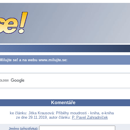
Milujte se! a na webu www.milujte.se:
Komentáře
ke článku: Jitka Krausová: Příběhy moudrosti - kniha, e-kniha
ze dne 29.11.2019, autor článku:
P. Pavel Zahradníček
Jméno (přezdívka):