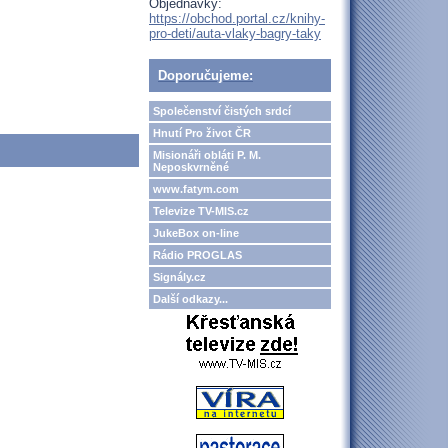
Objednávky:
https://obchod.portal.cz/knihy-
pro-deti/auta-vlaky-bagry-taky
Doporučujeme:
Společenství čistých srdcí
Hnutí Pro život ČR
Misionáři obláti P. M.
Neposkvrněné
www.fatym.com
Televize TV-MIS.cz
JukeBox on-line
Rádio PROGLAS
Signály.cz
Další odkazy...