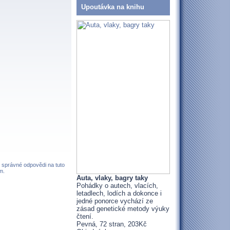
Upoutávka na knihu
z správné odpovědi na tuto
m.
Auta, vlaky, bagry taky
Pohádky o autech, vlacích,
letadlech, lodích a dokonce i
jedné ponorce vychází ze
zásad genetické metody výuky
čtení.
Pevná, 72 stran, 203Kč