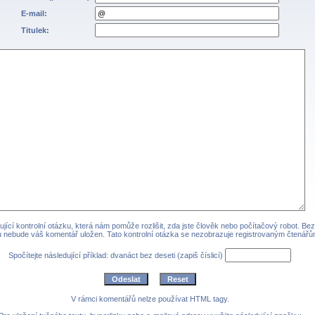
E-mail:
Titulek:
jící kontrolní otázku, která nám pomůže rozlišit, zda jste člověk nebo počítačový robot. Be
 nebude váš komentář uložen. Tato kontrolní otázka se nezobrazuje registrovaným čtenářů
Spočítejte následující příklad: dvanáct bez deseti (zapiš číslicí)
V rámci komentářů nelze používat HTML tagy.