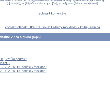
Pro vložení tučného textu, hyperlinku nebo e-mailové adresy využijte následující značky:
[b]tučné[/b], [url]http://www.domeny.cz[/url], [email]jmeno@domena.cz[/email]
Zobrazit komentáře
Zobrazit článek Jitka Krausová: Příběhy moudrosti - kniha, e-kniha
n-line videa a audia (mp3):
ej, vzhůru poutníci)
ssisi ()
12. 7. 2026 (15. neděle v mezidobí)
28. 6. 2026 (13. neděle v mezidobí)