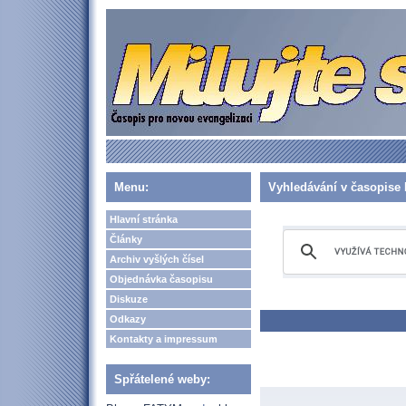
Menu:
Vyhledávání v časopise 
Hlavní stránka
Články
Archiv vyšlých čísel
Objednávka časopisu
Diskuze
Odkazy
Kontakty a impressum
Spřátelené weby: