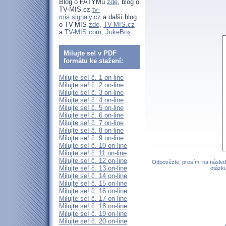
Blog o FATYMu
zde
, blog o
TV-MIS.cz
tv-
mis.signaly.cz
a další blog
o TV-MIS
zde
,
TV-MIS.cz
a
TV-MIS.com
,
JukeBox
.
Milujte se! v PDF
formátu ke stažení:
Milujte se! č. 1 on-line
Milujte se! č. 2 on-line
Milujte se! č. 3 on-line
Milujte se! č. 4 on-line
Milujte se! č. 5 on-line
Milujte se! č. 6 on-line
Milujte se! č. 7 on-line
Milujte se! č. 8 on-line
Milujte se! č. 9 on-line
Milujte se! č. 10 on-line
Milujte se! č. 11 on-line
Milujte se! č. 12 on-line
Odpovězte, prosím, na následu
Milujte se! č. 13 on-line
otázku
Milujte se! č. 14 on-line
Milujte se! č. 15 on-line
Milujte se! č. 16 on-line
Milujte se! č. 17 on-line
Milujte se! č. 18 on-line
Milujte se! č. 19 on-line
Milujte se! č. 20 on-line