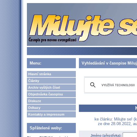
Menu:
Vyhledávání v časopise Miluj
Hlavní stránka
Články
Archiv vyšlých čísel
Objednávka časopisu
Diskuze
Odkazy
Kontakty a impressum
ke článku: Milujte se! (
ze dne 28.08.2022, au
Spřátelené weby:
Jméno (přezdívka):