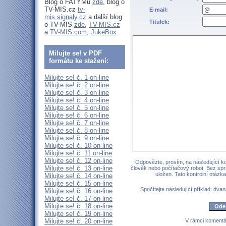
Blog o FATYMu
zde
, blog o
TV-MIS.cz
tv-
E-mail:
mis.signaly.cz
a další blog
Titulek:
o TV-MIS
zde
,
TV-MIS.cz
a
TV-MIS.com
,
JukeBox
.
Milujte se! v PDF
formátu ke stažení:
Milujte se! č. 1 on-line
Milujte se! č. 2 on-line
Milujte se! č. 3 on-line
Milujte se! č. 4 on-line
Milujte se! č. 5 on-line
Milujte se! č. 6 on-line
Milujte se! č. 7 on-line
Milujte se! č. 8 on-line
Milujte se! č. 9 on-line
Milujte se! č. 10 on-line
Milujte se! č. 11 on-line
Milujte se! č. 12 on-line
Odpovězte, prosím, na následující kon
Milujte se! č. 13 on-line
člověk nebo počítačový robot. Bez sp
uložen. Tato kontrolní otáz
Milujte se! č. 14 on-line
Milujte se! č. 15 on-line
Spočítejte následující příklad: dvan
Milujte se! č. 16 on-line
Milujte se! č. 17 on-line
Milujte se! č. 18 on-line
Milujte se! č. 19 on-line
Milujte se! č. 20 on-line
V rámci komentá