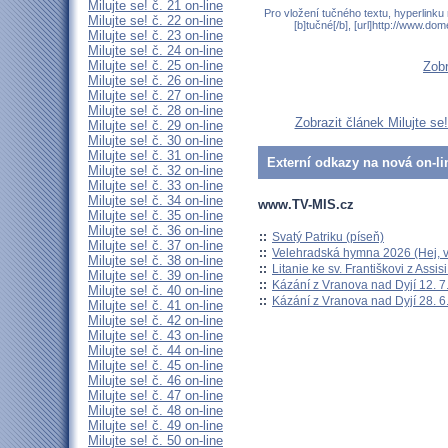
Milujte se! č. 21 on-line
Pro vložení tučného textu, hyperlinku
Milujte se! č. 22 on-line
[b]tučné[/b], [url]http://www.do
Milujte se! č. 23 on-line
Milujte se! č. 24 on-line
Milujte se! č. 25 on-line
Zobr
Milujte se! č. 26 on-line
Milujte se! č. 27 on-line
Milujte se! č. 28 on-line
Zobrazit článek Milujte se
Milujte se! č. 29 on-line
Milujte se! č. 30 on-line
Milujte se! č. 31 on-line
Externí odkazy na nová on-li
Milujte se! č. 32 on-line
Milujte se! č. 33 on-line
Milujte se! č. 34 on-line
www.TV-MIS.cz
Milujte se! č. 35 on-line
Milujte se! č. 36 on-line
::
Svatý Patriku (píseň)
Milujte se! č. 37 on-line
::
Velehradská hymna 2026 (Hej, v
Milujte se! č. 38 on-line
::
Litanie ke sv. Františkovi z Assisi
Milujte se! č. 39 on-line
::
Kázání z Vranova nad Dyjí 12. 7
Milujte se! č. 40 on-line
::
Kázání z Vranova nad Dyjí 28. 6
Milujte se! č. 41 on-line
Milujte se! č. 42 on-line
Milujte se! č. 43 on-line
Milujte se! č. 44 on-line
Milujte se! č. 45 on-line
Milujte se! č. 46 on-line
Milujte se! č. 47 on-line
Milujte se! č. 48 on-line
Milujte se! č. 49 on-line
Milujte se! č. 50 on-line