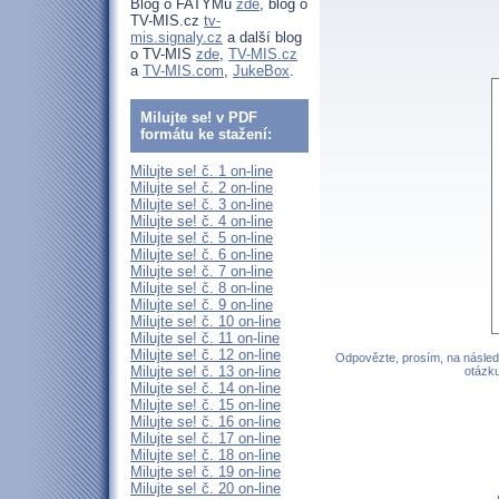
Blog o FATYMu
zde
, blog o
TV-MIS.cz
tv-
mis.signaly.cz
a další blog
o TV-MIS
zde
,
TV-MIS.cz
a
TV-MIS.com
,
JukeBox
.
Milujte se! v PDF
formátu ke stažení:
Milujte se! č. 1 on-line
Milujte se! č. 2 on-line
Milujte se! č. 3 on-line
Milujte se! č. 4 on-line
Milujte se! č. 5 on-line
Milujte se! č. 6 on-line
Milujte se! č. 7 on-line
Milujte se! č. 8 on-line
Milujte se! č. 9 on-line
Milujte se! č. 10 on-line
Milujte se! č. 11 on-line
Milujte se! č. 12 on-line
Odpovězte, prosím, na následu
Milujte se! č. 13 on-line
otázku
Milujte se! č. 14 on-line
Milujte se! č. 15 on-line
Milujte se! č. 16 on-line
Milujte se! č. 17 on-line
Milujte se! č. 18 on-line
Milujte se! č. 19 on-line
Milujte se! č. 20 on-line