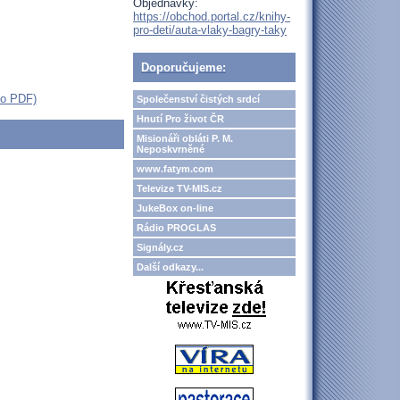
Objednávky:
https://obchod.portal.cz/knihy-
pro-deti/auta-vlaky-bagry-taky
Doporučujeme:
ko PDF)
Společenství čistých srdcí
Hnutí Pro život ČR
Misionáři obláti P. M.
Neposkvrněné
www.fatym.com
Televize TV-MIS.cz
JukeBox on-line
Rádio PROGLAS
Signály.cz
Další odkazy...