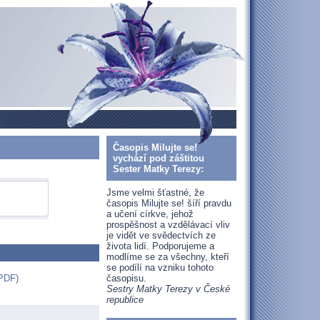
Časopis Milujte se!
vychází pod záštitou
Sester Matky Terezy:
Jsme velmi šťastné, že
časopis Milujte se! šíří pravdu
a učení církve, jehož
prospěšnost a vzdělávací vliv
je vidět ve svědectvích ze
života lidí. Podporujeme a
modlíme se za všechny, kteří
se podílí na vzniku tohoto
časopisu.
 PDF)
Sestry Matky Terezy v České
republice