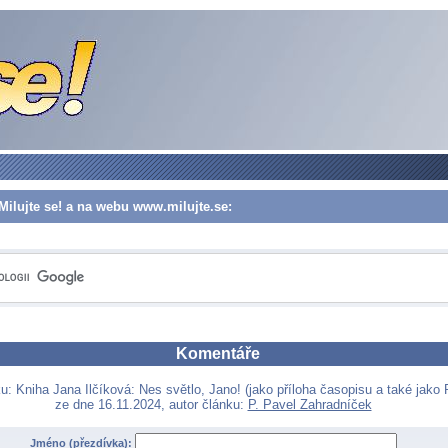
Milujte se! a na webu www.milujte.se:
Komentáře
u: Kniha Jana Ilčíková: Nes světlo, Jano! (jako příloha časopisu a také jako
ze dne 16.11.2024, autor článku:
P. Pavel Zahradníček
Jméno (přezdívka):