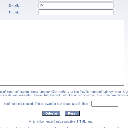
E-mail:
Titulek:
jící kontrolní otázku, která nám pomůže rozlišit, zda jste člověk nebo počítačový robot. Be
 nebude váš komentář uložen. Tato kontrolní otázka se nezobrazuje registrovaným čtenářů
Spočítejte následující příklad: dvanáct bez deseti (zapiš číslicí)
V rámci komentářů nelze používat HTML tagy.