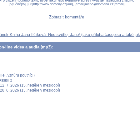
Pro vložení tučného textu, hyperlinku nebo e-mailové adresy využijte následující značky:
[b]tučné[/b], [url]http://www.domeny.cz[/url], [email]jmeno@domena.cz[/email]
Zobrazit komentáře
lánek Kniha Jana Ilčíková: Nes světlo, Jano! (jako příloha časopisu a také ja
n-line videa a audia (mp3):
ej, vzhůru poutníci)
ssisi ()
12. 7. 2026 (15. neděle v mezidobí)
28. 6. 2026 (13. neděle v mezidobí)