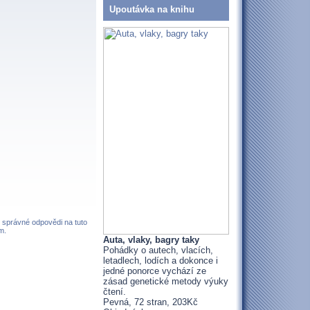
Upoutávka na knihu
z správné odpovědi na tuto
m.
Auta, vlaky, bagry taky
Pohádky o autech, vlacích,
letadlech, lodích a dokonce i
jedné ponorce vychází ze
zásad genetické metody výuky
čtení.
Pevná, 72 stran, 203Kč