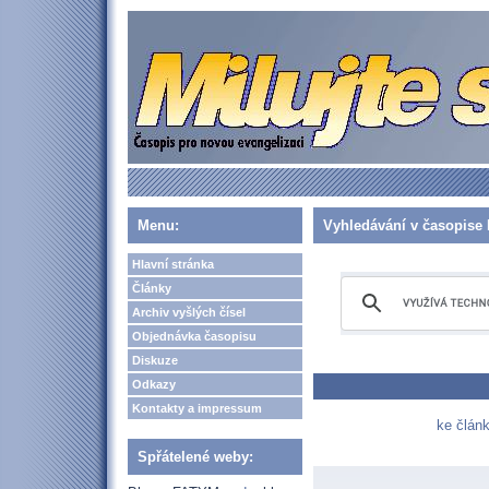
Menu:
Vyhledávání v časopise 
Hlavní stránka
Články
Archiv vyšlých čísel
Objednávka časopisu
Diskuze
Odkazy
Kontakty a impressum
ke článk
Spřátelené weby: