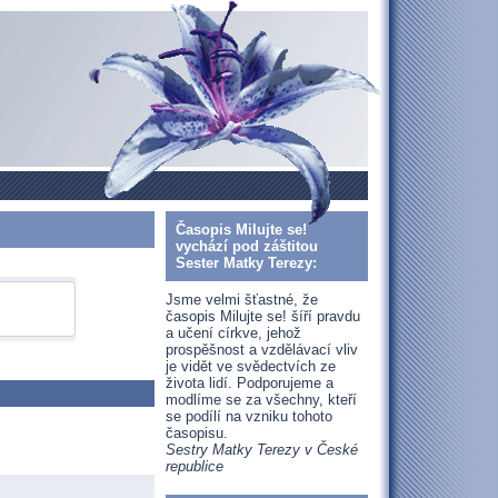
Časopis Milujte se!
vychází pod záštitou
Sester Matky Terezy:
Jsme velmi šťastné, že
časopis Milujte se! šíří pravdu
a učení církve, jehož
prospěšnost a vzdělávací vliv
je vidět ve svědectvích ze
života lidí. Podporujeme a
modlíme se za všechny, kteří
se podílí na vzniku tohoto
časopisu.
Sestry Matky Terezy v České
republice