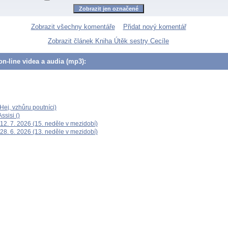
Zobrazit všechny komentáře
Přidat nový komentář
Zobrazit článek Kniha Útěk sestry Cecíle
n-line videa a audia (mp3):
ej, vzhůru poutníci)
ssisi ()
12. 7. 2026 (15. neděle v mezidobí)
28. 6. 2026 (13. neděle v mezidobí)