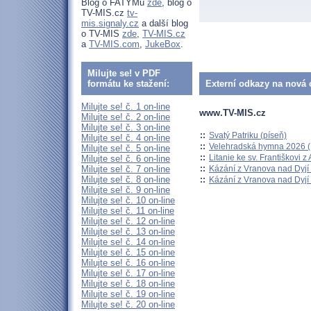
Blog o FATYMu
zde
, blog o
TV-MIS.cz
tv-
mis.signaly.cz
a další blog
o TV-MIS
zde
,
TV-MIS.cz
a
TV-MIS.com
,
JukeBox
.
Milujte se! v PDF
formátu ke stažení:
Externí odkazy na nová o
Milujte se! č. 1 on-line
www.TV-MIS.cz
Milujte se! č. 2 on-line
Milujte se! č. 3 on-line
::
Svatý Patriku (píseň)
Milujte se! č. 4 on-line
::
Velehradská hymna 2026 (H
Milujte se! č. 5 on-line
::
Litanie ke sv. Františkovi z A
Milujte se! č. 6 on-line
::
Kázání z Vranova nad Dyjí 
Milujte se! č. 7 on-line
Milujte se! č. 8 on-line
::
Kázání z Vranova nad Dyjí 
Milujte se! č. 9 on-line
Milujte se! č. 10 on-line
Milujte se! č. 11 on-line
Milujte se! č. 12 on-line
Milujte se! č. 13 on-line
Milujte se! č. 14 on-line
Milujte se! č. 15 on-line
Milujte se! č. 16 on-line
Milujte se! č. 17 on-line
Milujte se! č. 18 on-line
Milujte se! č. 19 on-line
Milujte se! č. 20 on-line