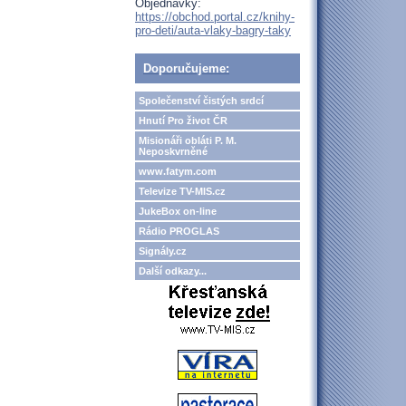
Objednávky:
https://obchod.portal.cz/knihy-
pro-deti/auta-vlaky-bagry-taky
Doporučujeme:
Společenství čistých srdcí
Hnutí Pro život ČR
Misionáři obláti P. M.
Neposkvrněné
www.fatym.com
Televize TV-MIS.cz
JukeBox on-line
Rádio PROGLAS
Signály.cz
Další odkazy...