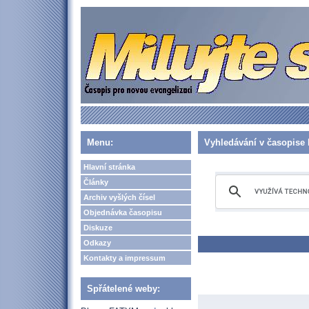
Menu:
Vyhledávání v časopise 
Hlavní stránka
Články
Archiv vyšlých čísel
Objednávka časopisu
Diskuze
Odkazy
Kontakty a impressum
Spřátelené weby: