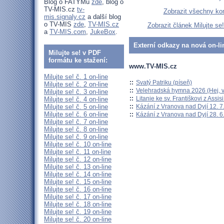
Blog o FATYMu
zde
, blog o
TV-MIS.cz
tv-
Zobrazit všechny ko
mis.signaly.cz
a další blog
o TV-MIS
zde
,
TV-MIS.cz
Zobrazit článek Milujte se
a
TV-MIS.com
,
JukeBox
.
Externí odkazy na nová on-li
Milujte se! v PDF
formátu ke stažení:
www.TV-MIS.cz
Milujte se! č. 1 on-line
::
Svatý Patriku (píseň)
Milujte se! č. 2 on-line
::
Velehradská hymna 2026 (Hej, v
Milujte se! č. 3 on-line
::
Litanie ke sv. Františkovi z Assisi
Milujte se! č. 4 on-line
::
Kázání z Vranova nad Dyjí 12. 7
Milujte se! č. 5 on-line
Milujte se! č. 6 on-line
::
Kázání z Vranova nad Dyjí 28. 6
Milujte se! č. 7 on-line
Milujte se! č. 8 on-line
Milujte se! č. 9 on-line
Milujte se! č. 10 on-line
Milujte se! č. 11 on-line
Milujte se! č. 12 on-line
Milujte se! č. 13 on-line
Milujte se! č. 14 on-line
Milujte se! č. 15 on-line
Milujte se! č. 16 on-line
Milujte se! č. 17 on-line
Milujte se! č. 18 on-line
Milujte se! č. 19 on-line
Milujte se! č. 20 on-line