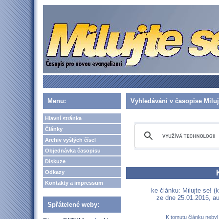
Menu:
Vyhledávání v časopise Miluj
Hlavní stránka
Články
Archiv vyšlých čísel
Objednávka časopisu
Diskuze
Odkazy
Kontakty a impressum
ke článku: Milujte se! (
ze dne 25.01.2015, au
Spřátelené weby:
K tomutu článku nebyl