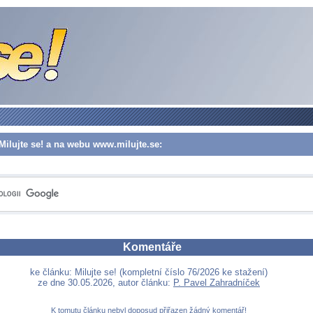
Milujte se! a na webu www.milujte.se:
Komentáře
ke článku: Milujte se! (kompletní číslo 76/2026 ke stažení)
ze dne 30.05.2026, autor článku:
P. Pavel Zahradníček
K tomutu článku nebyl doposud přiřazen žádný komentář!