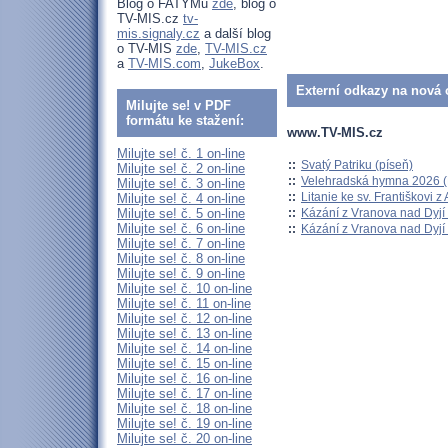
Blog o FATYMu
zde
, blog o
TV-MIS.cz
tv-
mis.signaly.cz
a další blog
o TV-MIS
zde
,
TV-MIS.cz
a
TV-MIS.com
,
JukeBox
.
Externí odkazy na nová o
Milujte se! v PDF
formátu ke stažení:
www.TV-MIS.cz
Milujte se! č. 1 on-line
::
Svatý Patriku (píseň)
Milujte se! č. 2 on-line
::
Velehradská hymna 2026 (H
Milujte se! č. 3 on-line
::
Litanie ke sv. Františkovi z A
Milujte se! č. 4 on-line
::
Kázání z Vranova nad Dyjí 
Milujte se! č. 5 on-line
Milujte se! č. 6 on-line
::
Kázání z Vranova nad Dyjí 
Milujte se! č. 7 on-line
Milujte se! č. 8 on-line
Milujte se! č. 9 on-line
Milujte se! č. 10 on-line
Milujte se! č. 11 on-line
Milujte se! č. 12 on-line
Milujte se! č. 13 on-line
Milujte se! č. 14 on-line
Milujte se! č. 15 on-line
Milujte se! č. 16 on-line
Milujte se! č. 17 on-line
Milujte se! č. 18 on-line
Milujte se! č. 19 on-line
Milujte se! č. 20 on-line