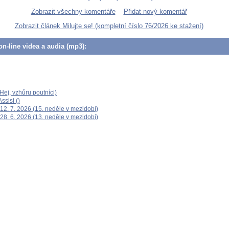
Zobrazit všechny komentáře
Přidat nový komentář
Zobrazit článek Milujte se! (kompletní číslo 76/2026 ke stažení)
n-line videa a audia (mp3):
ej, vzhůru poutníci)
ssisi ()
12. 7. 2026 (15. neděle v mezidobí)
28. 6. 2026 (13. neděle v mezidobí)