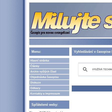
Menu:
Vyhledávání v časopise 
Hlavní stránka
Články
Archiv vyšlých čísel
Objednávka časopisu
Diskuze
Odkazy
Kontakty a impressum
Spřátelené weby: