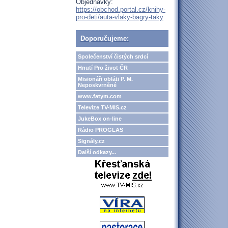
Objednávky:
https://obchod.portal.cz/knihy-
pro-deti/auta-vlaky-bagry-taky
Doporučujeme:
Společenství čistých srdcí
Hnutí Pro život ČR
Misionáři obláti P. M.
Neposkvrněné
www.fatym.com
Televize TV-MIS.cz
JukeBox on-line
Rádio PROGLAS
Signály.cz
Další odkazy...