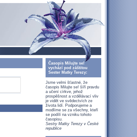
Časopis Milujte se!
vychází pod záštitou
Sester Matky Terezy:
Jsme velmi šťastné, že
časopis Milujte se! šíří pravdu
a učení církve, jehož
prospěšnost a vzdělávací vliv
je vidět ve svědectvích ze
života lidí. Podporujeme a
modlíme se za všechny, kteří
se podílí na vzniku tohoto
časopisu.
Sestry Matky Terezy v České
republice