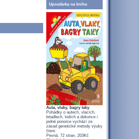
Upoutávka na knihu
Auta, vlaky, bagry taky
Pohádky o autech, vlacích,
letadlech, lodích a dokonce i
jedné ponorce vychází ze
zásad genetické metody výuky
čtení.
Pevná, 72 stran, 203Kč