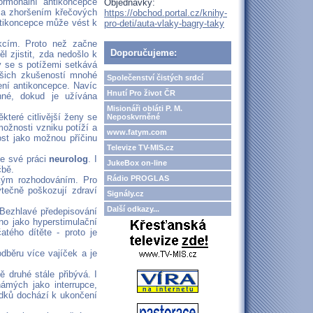
ormonální antikoncepce
Objednávky:
t a zhoršením křečových
https://obchod.portal.cz/knihy-
antikoncepce může vést k
pro-deti/auta-vlaky-bagry-taky
ekcím. Proto než začne
Doporučujeme:
l zjistit, zda nedošlo k
dy se s potížemi setkává
našich zkušeností mnohé
Společenství čistých srdcí
ní antikoncepce. Navíc
Hnutí Pro život ČR
nné, dokud je užívána
Misionáři obláti P. M.
teré citlivější ženy se
Neposkvrněné
ožnosti vzniku potíží a
www.fatym.com
ost jako možnou příčinu
Televize TV-MIS.cz
ve své práci
neurolog
. I
JukeBox on-line
čbě.
Rádio PROGLAS
žkým rozhodováním. Pro
ytečně poškozují zdraví
Signály.cz
Další odkazy...
 Bezhlavé předepisování
o jako hyperstimulační
tého dítěte - proto je
běru více vajíček a je
ě druhé stále přibývá. I
ámých jako interrupce,
ledků dochází k ukončení