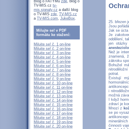
Blog o FATYMu
zde
, blog o
Ochra
TV-MIS.cz
tv-
mis.signaly.cz
a další blog
o TV-MIS
zde
,
TV-MIS.cz
a
TV-MIS.com
,
JukeBox
.
25. březen j
Jsou pořádá
Milujte se! v PDF
Jak se úcta
formátu ke stažení:
Je zakotve
oddělení, ta
jen otázky
Milujte se! č. 1 on-line
anesteziol
Milujte se! č. 2 on-line
Než je inte
Milujte se! č. 3 on-line
znamená, že
Milujte se! č. 4 on-line
zákroku spol
Milujte se! č. 5 on-line
Bohužel mál
Milujte se! č. 6 on-line
nitroděložní
Milujte se! č. 7 on-line
potrat.
Milujte se! č. 8 on-line
Existují m
Milujte se! č. 9 on-line
hormonální
Milujte se! č. 10 on-line
antikoncepc
Milujte se! č. 11 on-line
i nitrodělo
Milujte se! č. 12 on-line
možná závaž
Milujte se! č. 13 on-line
I když horm
Milujte se! č. 14 on-line
zdraví je k
Milujte se! č. 15 on-line
Mnozí z
ko
Milujte se! č. 16 on-line
se po vysaz
Milujte se! č. 17 on-line
antikoncep
Milujte se! č. 18 on-line
minerálních
Milujte se! č. 19 on-line
činnosti va
Milujte se! č. 20 on-line