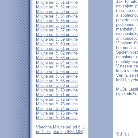
Jak tomuto
Milujte se! č. 51 on-line
navzájem p
Milujte se! č. 52 on-line
toho, co si 
Milujte se! č. 53 on-line
a společnou
Milujte se! č. 54 on-line
pubertou ob
Milujte se! č. 55 on-line
podlehnou u
Milujte se! č. 56 on-line
manželství
Milujte se! č. 57 on-line
diagnostick
Milujte se! č. 58 on-line
antikoncepc
Milujte se! č. 59 on-line
V našem Cen
Milujte se! č. 60 on-line
hormonální 
Milujte se! č. 61 on-line
Spolehlivos
Milujte se! č. 62 on-line
ambulanci n
Milujte se! č. 63 on-line
mnohdy úspě
Milujte se! č. 64 on-line
V našem cen
Milujte se! č. 65 on-line
kurzů v jedn
Milujte se! č. 66 on-line
Věřím, že i 
Milujte se! č. 67 on-line
kněží, vych
Milujte se! č. 68 on-line
Milujte se! č. 69 on-line
MUDr. Lázn
Milujte se! č. 70 on-line
gynekoložk
Milujte se! č. 71 on-line
Milujte se! č. 72 on-line
Milujte se! č. 73 on-line
Milujte se! č. 74 on-line
Milujte se! č. 75 on-line
Milujte se! č. 76 on-line
Všechna Milujte se! od č. 1
do č. 75 jako zip (635 MB)
Sdílet