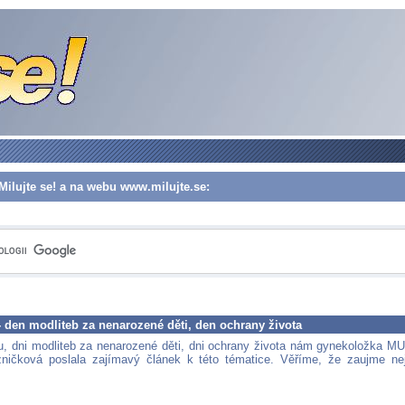
Milujte se! a na webu www.milujte.se:
- den modliteb za nenarozené děti, den ochrany života
u, dni modliteb za nenarozené děti, dni ochrany života nám gynekoložka MU
ničková poslala zajímavý článek k této tématice. Věříme, že zaujme ne