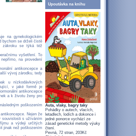
Upoutávka na knihu
cuje na gynekologickém
ud bychom se drželi čistě
ní zákroku se týká též
peračnímu vyšetření. To
á nepřímo, na provedení
monální antikoncepce a
alší vývoj zárodku, tedy
opak u nízkodávkových
ující, v jaké formě je
Hormonální antikoncepce
inek a k životu ženy pro
 a následným poškozením
Auta, vlaky, bagry taky
Pohádky o autech, vlacích,
 antikoncepce. Nejen že
letadlech, lodích a dokonce i
v souvislosti s užíváním
jedné ponorce vychází ze
íjmu a výdeji určitých
zásad genetické metody výuky
šit jinak než poškozením
čtení.
Pevná, 72 stran, 203Kč