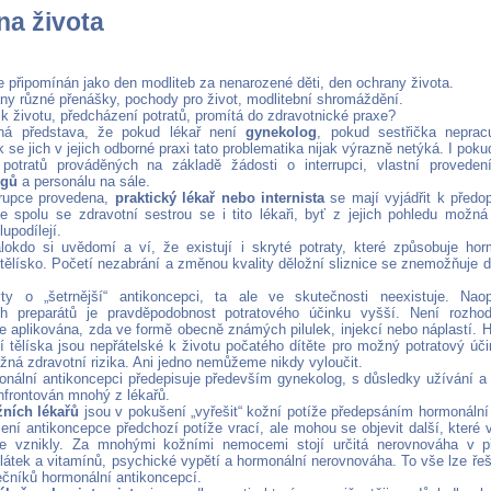
na života
e připomínán jako den modliteb za nenarozené děti, den ochrany života.
ny různé přenášky, pochody pro život, modlitební shromáždění.
 k životu, předcházení potratů, promítá do zdravotnické praxe?
ná představa, že pokud lékař není
gynekolog
, pokud sestřička nepra
k se jich v jejich odborné praxi tato problematika nijak výrazně netýká. I pok
 potratů prováděných na základě žádosti o interrupci, vlastní provede
ogů
a personálu na sále.
rrupce provedena,
praktický lékař nebo internista
se mají vyjádřit k předo
 spolu se zdravotní sestrou se i tito lékaři, byť z jejich pohledu možn
upodílejí.
okdo si uvědomí a ví, že existují i skryté potraty, které způsobuje hor
 tělísko. Početí nezabrání a změnou kvality děložní sliznice se znemožňuje d
ýty o „šetrnější“ antikoncepci, ta ale ve skutečnosti neexistuje. Na
ch preparátů je pravděpodobnost potratového účinku vyšší. Není rozhod
e aplikována, zda ve formě obecně známých pilulek, injekcí nebo náplastí. 
žní tělíska jsou nepřátelské k životu počatého dítěte pro možný potratový úč
ná zdravotní rizika. Ani jedno nemůžeme nikdy vyloučit.
onální antikoncepci předepisuje především gynekolog, s důsledky užívání
onfrontován mnohý z lékařů.
žních lékařů
jsou v pokušení „vyřešit“ kožní potíže předepsáním hormonální
ení antikoncepce předchozí potíže vrací, ale mohou se objevit další, které 
ce vznikly. Za mnohými kožními nemocemi stojí určitá nerovnováha v př
 látek a vitamínů, psychické vypětí a hormonální nerovnováha. To vše lze ře
ječníků hormonální antikoncepcí.