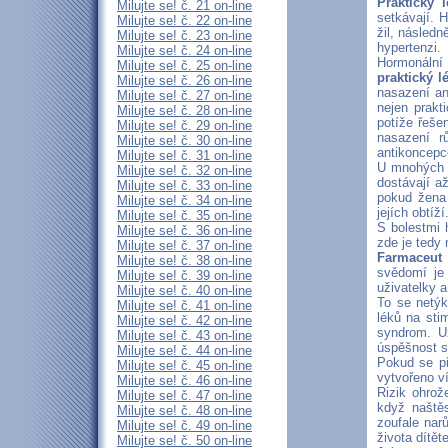
Praktický l
Milujte se! č. 21 on-line
setkávají. 
Milujte se! č. 22 on-line
žil, násled
Milujte se! č. 23 on-line
hypertenzi.
Milujte se! č. 24 on-line
Hormonální 
Milujte se! č. 25 on-line
praktický l
Milujte se! č. 26 on-line
nasazení an
Milujte se! č. 27 on-line
nejen prakt
Milujte se! č. 28 on-line
potíže řeš
Milujte se! č. 29 on-line
nasazení r
Milujte se! č. 30 on-line
antikoncepc
Milujte se! č. 31 on-line
U mnohých ž
Milujte se! č. 32 on-line
dostávají a
Milujte se! č. 33 on-line
pokud žena 
Milujte se! č. 34 on-line
jejích obtíží
Milujte se! č. 35 on-line
S bolestmi 
Milujte se! č. 36 on-line
zde je tedy
Milujte se! č. 37 on-line
Farmaceut
Milujte se! č. 38 on-line
svědomí je 
Milujte se! č. 39 on-line
uživatelky a
Milujte se! č. 40 on-line
To se netýk
Milujte se! č. 41 on-line
léků na sti
Milujte se! č. 42 on-line
syndrom. Už
Milujte se! č. 43 on-line
úspěšnost st
Milujte se! č. 44 on-line
Pokud se př
Milujte se! č. 45 on-line
vytvořeno v
Milujte se! č. 46 on-line
Rizik ohrož
Milujte se! č. 47 on-line
když naštěs
Milujte se! č. 48 on-line
zoufale nar
Milujte se! č. 49 on-line
života dítět
Milujte se! č. 50 on-line