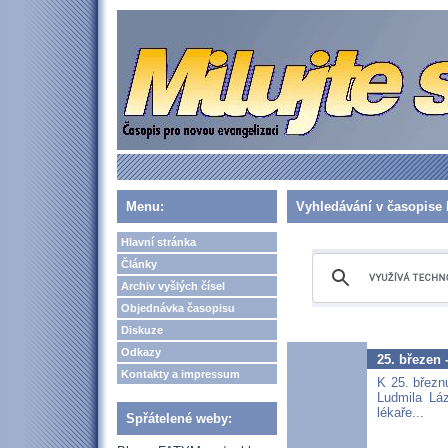
Menu:
Vyhledávání v časopise 
Hlavní stránka
Články
Archiv vyšlých čísel
Objednávka časopisu
Diskuze
Odkazy
25. březen 
Kontakty a impressum
K 25. březn
Ludmila Láz
lékaře...
Spřátelené weby: