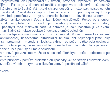
 negativnímu jevu předcházet? Osvětou, prevencí. Výchovou ke vzájemn
řijímat. Pokud je v dětech od malička podporováno sobectví, možnost v
dítě přeje, je to špatně. Až takoví chlapci dospějí v muže, pak nejsou ochotn
 plodnost. Pokud dívky nejsou obeznámeny s tím, jak funguje jejich dopí
jevit řada problému ve smyslu anorexie, bulimie, a hlavně neúcta sama k
žívání antikoncepce i třeba z tzv. léčebných důvodů. Pokud by snouben
 znali symptotermální metodu přirozeného plánování rodičovství, dí
y podchytit řada možných potíží a správně je léčit, nepotřebují ve svém
i, ani žádné stimulace ovulace či dokonce umělé oplodnění.
tru naděje a pomoci máme s tímto zkušenosti. V naší gynekologické amb
antikoncepci, nezavádíme nitroděložní tělíska, ani nepředepisujeme léky
t symptotermální metody z hlediska vyhnutí se početí dítěte byla opakova
avíc potvrzujeme, že úspěšnost léčby neplodnosti bez stimulace je vyšší 
šnější než pokusy o umělé oplodnění.
tru navíc potvrzujeme možnost skloubení lékařských profesí, odborného po
é organizaci.
tento příspěvek pomůže prolomit clonu pasivity jak ze strany zdravotnických 
ovatelů a všech, kterým na celkovém zdraví společnosti záleží.
ičková
a