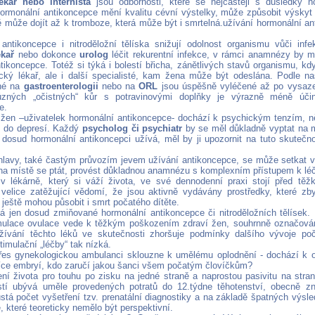
ékař nebo internista
jsou odbornosti, které se nejčastěji s důsledky h
Hormonální antikoncepce mění kvalitu cévní výstelky, může způsobit výsky
ně může dojít až k tromboze, která může být i smrtelná.užívání hormonální 
antikoncepce i nitroděložní tělíska snižují odolnost organismu vůči inf
ékař
nebo dokonce
urolog
léčit rekurentní infekce, v rámci anamnézy by mě
tikoncepce. Totéž si týká i bolestí břicha, zánětlivých stavů organismu, k
ický lékař, ale i další specialisté, kam žena může být odeslána. Podle 
ené na
gastroenterologii
nebo na
ORL
jsou úspěšně vyléčené až po vysaze
ůzných „očistných“ kůr s potravinovými doplňky je výrazně méně úči
e.
en –uživatelek hormonální antikoncepce- dochází k psychickým tenzím, něk
ž do depresí. Každý
psycholog či psychiatr
by se měl důkladně vyptat na m
dosud hormonální antikoncepci užívá, měl by ji upozornit na tuto skutečn
.
hlavy, také častým průvozím jevem užívání antikoncepce, se může setkat 
 na místě se ptát, provést důkladnou anamnézu s komplexním přístupem k lé
v lékárně, který si váží života, ve své dennodenní praxi stojí před tě
velice zatěžující vědomí, že jsou aktivně vydávány prostředky, které zb
 ještě mohou působit i smrt počatého dítěte.
á jen dosud zmiňované hormonální antikoncepce či nitroděložních tělísek.
mulace ovulace vede k těžkým poškozením zdraví žen, souhrnně označován
ívání těchto léků ve skutečnosti zhoršuje podmínky dalšího vývoje poča
imulační „léčby“ tak nízká.
es gynekologickou ambulanci sklouzne k umělému oplodnění - dochází k od
íce embryí, kdo zaručí jakou šanci všem počatým človíčkům?
ení života pro touhu po zisku na jedné straně a naprostou pasivitu na stran
tí ubývá uměle provedených potratů do 12.týdne těhotenství, obecně zn
ůstá počet vyšetření tzv. prenatální diagnostiky a na základě špatných výs
e, které teoreticky nemělo být perspektivní.