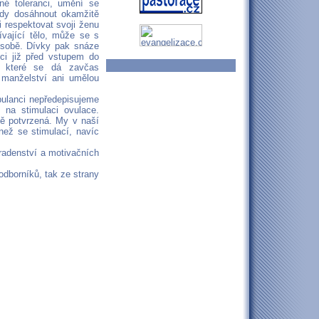
é toleranci, umění se
ždy dosáhnout okamžitě
i respektovat svoji ženu
vající tělo, může se s
 sobě. Dívky pak snáze
ci již před vstupem do
ky které se dá zavčas
 manželství ani umělou
ulanci nepředepisujeme
 na stimulaci ovulace.
ně potvrzená. My v naší
než se stimulací, navíc
radenství a motivačních
odborníků, tak ze strany