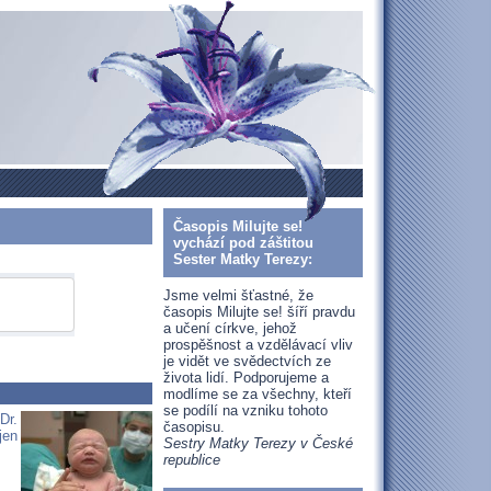
Časopis Milujte se!
vychází pod záštitou
Sester Matky Terezy:
Jsme velmi šťastné, že
časopis Milujte se! šíří pravdu
a učení církve, jehož
prospěšnost a vzdělávací vliv
je vidět ve svědectvích ze
života lidí. Podporujeme a
modlíme se za všechny, kteří
se podílí na vzniku tohoto
Dr.
časopisu.
jen
Sestry Matky Terezy v České
republice