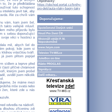
Objednávky:
n to, že je předkládána
https://obchod.portal.cz/knihy-
používat tuto schopnost
pro-deti/auta-vlaky-bagry-taky
intelektu jevit tak, aby
ravda. Ale za chvíli vám
Doporučujeme:
knu vám, kam jsem šel,
ch takto veřejně mluvil.
Společenství čistých srdcí
dem mého příjezdu bylo
Hnutí Pro život ČR
sem s sebou doporučující
svoje věci v hostinci a
Misionáři obláti P. M.
Neposkvrněné
ádala mě, abych šel do
www.fatym.com
ém pokoji, kde jsem si
klidnou vrásčitou tváří.
Televize TV-MIS.cz
já jsem přitom popíjel
JukeBox on-line
kým sídlem a teprve před
Rádio PROGLAS
ní částí příčné chrámové
Signály.cz
voří, kterým jsem prošel
dil, uviděl jsem několik
Další odkazy...
ol.
 radujeme, že máme mezi
neprobíhá mše svatá nebo
h žen, které zde u nás
auzuře.
hned odvedla na nádvoří.
 dlouhou zříceninu zdi