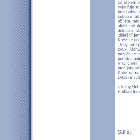
za stolem v
vyjadřuje t
bezduchých 
sebou a tak
už léta, tat
slyšitelně 
doléhalo ja
‚důležití‘ j
Kněz se odml
„Tedy toto 
zvuk. Mohu 
nazpět se m
potřeb a mi
V tu chvíli
proč jste se
Kněz se na 
zvláštní sch
z knihy Rob
Překlad Ire
Sdílet