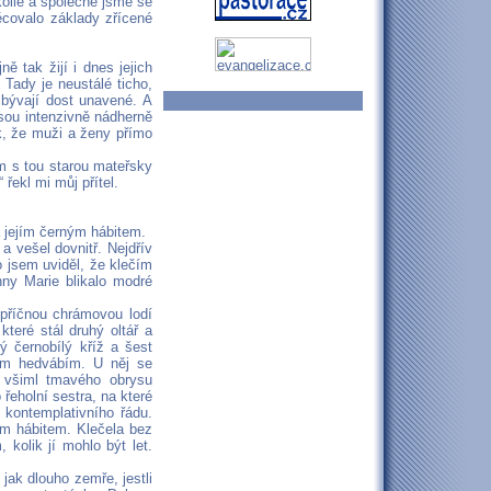
 kolie a společně jsme se
ěcovalo základy zřícené
ě tak žijí i dnes jejich
 Tady je neustálé ticho,
 bývají dost unavené. A
jsou intenzivně nádherně
ak, že muži a ženy přímo
m s tou starou mateřsky
 řekl mi můj přítel.
a jejím černým hábitem.
a vešel dovnitř. Nejdřív
 jsem uviděl, že klečím
ny Marie blikalo modré
 příčnou chrámovou lodí
které stál druhý oltář a
ý černobílý kříž a šest
ným hedvábím. U něj se
e všiml tmavého obrysu
 řeholní sestra, na které
 kontemplativního řádu.
ým hábitem. Klečela bez
kolik jí mohlo být let.
jak dlouho zemře, jestli