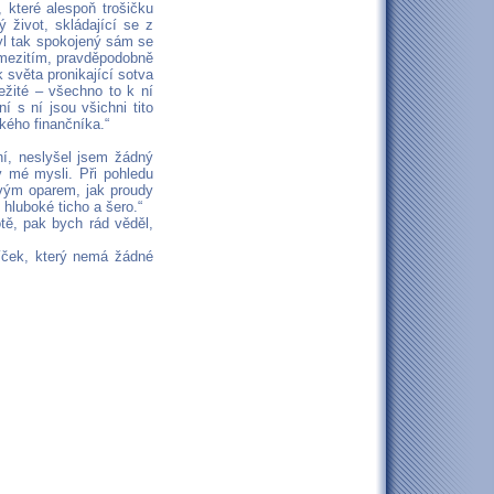
, které alespoň trošičku
 život, skládající se z
yl tak spokojený sám se
 mezitím, pravděpodobně
 světa pronikající sotva
ležité – všechno to k ní
í s ní jsou všichni tito
lkého finančníka.“
ení, neslyšel jsem žádný
v mé mysli. Při pohledu
ivým oparem, jak proudy
hluboké ticho a šero.“
tě, pak bych rád věděl,
íček, který nemá žádné