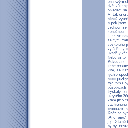
ona svým sk
dvě vůle sp
ohledem na c
Ať tak či on
něhož vychá
A pak jsem s
Jednou jsem
konečnou. T
jsem se nar
zalitými zá
veškerého p
vyjádřit ty
uváděly vše
Nebo si to 
Pokud ano, p
tiché posta
víte, že kaž
rychle spěc
nebo pozbýv
tak tomu by
působících 
tryskaly pa
ukrytého žá
které již v 
zachráněné 
probouzeli a
Kněz se nyn
„Ano, ano,“
její. Stejn
by byl dosta