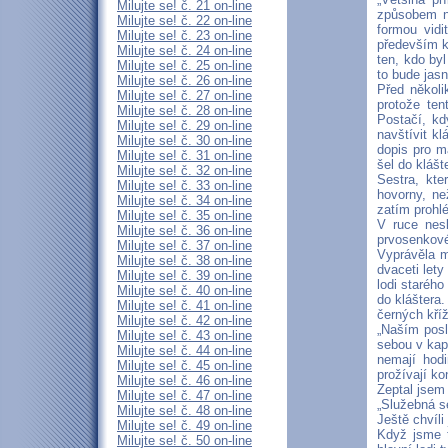
Milujte se! č. 21 on-line
způsobem ne
Milujte se! č. 22 on-line
formou vidi
Milujte se! č. 23 on-line
především ke
Milujte se! č. 24 on-line
ten, kdo byl
Milujte se! č. 25 on-line
to bude jasn
Milujte se! č. 26 on-line
Před několi
Milujte se! č. 27 on-line
protože ten
Milujte se! č. 28 on-line
Postačí, kd
Milujte se! č. 29 on-line
navštívit k
Milujte se! č. 30 on-line
dopis pro m
Milujte se! č. 31 on-line
šel do klášt
Milujte se! č. 32 on-line
Sestra, kte
Milujte se! č. 33 on-line
hovorny, n
Milujte se! č. 34 on-line
zatím prohl
Milujte se! č. 35 on-line
V ruce nesl
Milujte se! č. 36 on-line
prvosenkové
Milujte se! č. 37 on-line
Vyprávěla m
Milujte se! č. 38 on-line
dvaceti lety
Milujte se! č. 39 on-line
lodi starého
Milujte se! č. 40 on-line
do kláštera
Milujte se! č. 41 on-line
černých kříž
Milujte se! č. 42 on-line
„Naším posl
Milujte se! č. 43 on-line
sebou v kap
Milujte se! č. 44 on-line
nemají hod
Milujte se! č. 45 on-line
prožívají k
Milujte se! č. 46 on-line
Zeptal jsem 
Milujte se! č. 47 on-line
„Služebná se
Milujte se! č. 48 on-line
Ještě chvíli
Milujte se! č. 49 on-line
Když jsme t
Milujte se! č. 50 on-line