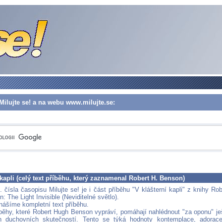
Milujte se! a na webu www.milujte.se:
 kapli (celý text příběhu, který zaznamenal Robert H. Benson)
 čísla časopisu Milujte se! je i část příběhu "V klášterní kapli" z knihy Rob
 The Light Invisible (Neviditelné světlo).
nášíme kompletní text příběhu.
íběhy, které Robert Hugh Benson vypráví, pomáhají nahlédnout "za oponu" je
ch duchovních skutečností. Tento se týká hodnoty kontemplace, adorac