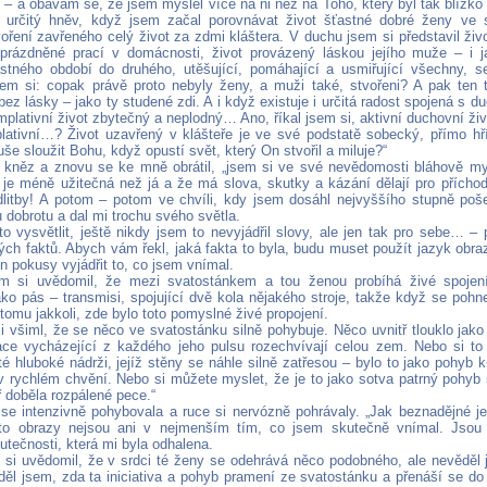
 – a obávám se, že jsem myslel více na ni než na Toho, který byl tak blízk
 určitý hněv, když jsem začal porovnávat život šťastné dobré ženy ve 
oření zavřeného celý život za zdmi kláštera. V duchu jsem si představil živ
prázdněné prací v domácnosti, život provázený láskou jejího muže – i j
stného období do druhého, utěšující, pomáhající a usmiřující všechny, 
em si: copak právě proto nebyly ženy, a muži také, stvořeni? A pak ten t
ez lásky – jako ty studené zdi. A i když existuje i určitá radost spojená s 
mplativní život zbytečný a neplodný… Ano, říkal jsem si, aktivní duchovní živ
lativní…? Život uzavřený v klášteře je ve své podstatě sobecký, přímo hř
e sloužit Bohu, když opustí svět, který On stvořil a miluje?“
kl kněz a znovu se ke mně obrátil, „jsem si ve své nevědomosti bláhově mys
je méně užitečná než já a že má slova, skutky a kázání dělají pro příchod
dlitby! A potom – potom ve chvíli, kdy jsem dosáhl nejvyššího stupně poše
u dobrotu a dal mi trochu svého světla.
to vysvětlit, ještě nikdy jsem to nevyjádřil slovy, ale jen tak pro sebe… –
ných faktů. Abych vám řekl, jaká fakta to byla, budu muset použít jazyk obra
en pokusy vyjádřit to, co jsem vnímal.
em si uvědomil, že mezi svatostánkem a tou ženou probíhá živé spojen
jako pás – transmisi, spojující dvě kola nějakého stroje, takže když se pohn
 tomu jakkoli, zde bylo toto pomyslné živé propojení.
i všiml, že se něco ve svatostánku silně pohybuje. Něco uvnitř tlouklo jak
ace vycházející z každého jeho pulsu rozechvívají celou zem. Nebo si to
é hluboké nádrži, jejíž stěny se náhle silně zatřesou – bylo to jako pohyb k
 rychlém chvění. Nebo si můžete myslet, že je to jako sotva patrný pohyb s
tř doběla rozpálené pece.“
se intenzivně pohybovala a ruce si nervózně pohrávaly. „Jak beznadějné je 
to obrazy nejsou ani v nejmenším tím, co jsem skutečně vnímal. Jsou j
utečnosti, která mi byla odhalena.
 si uvědomil, že v srdci té ženy se odehrává něco podobného, ale nevěděl j
ěděl jsem, zda ta iniciativa a pohyb pramení ze svatostánku a přenáší se do