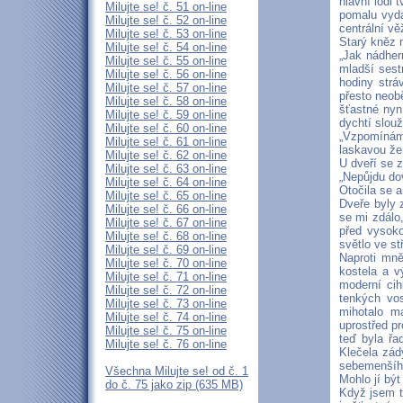
hlavní lodi 
Milujte se! č. 51 on-line
pomalu vyda
Milujte se! č. 52 on-line
centrální vě
Milujte se! č. 53 on-line
Starý kněz n
Milujte se! č. 54 on-line
„Jak nádhern
Milujte se! č. 55 on-line
mladší sestr
Milujte se! č. 56 on-line
hodiny strá
Milujte se! č. 57 on-line
přesto neob
Milujte se! č. 58 on-line
šťastné nyn
Milujte se! č. 59 on-line
dychtí slouž
Milujte se! č. 60 on-line
„Vzpomínám 
Milujte se! č. 61 on-line
laskavou žen
Milujte se! č. 62 on-line
U dveří se z
Milujte se! č. 63 on-line
„Nepůjdu dov
Milujte se! č. 64 on-line
Otočila se 
Milujte se! č. 65 on-line
Dveře byly z
Milujte se! č. 66 on-line
se mi zdálo
Milujte se! č. 67 on-line
před vysoko
Milujte se! č. 68 on-line
světlo ve st
Milujte se! č. 69 on-line
Naproti mně
Milujte se! č. 70 on-line
kostela a v
Milujte se! č. 71 on-line
moderní cih
Milujte se! č. 72 on-line
tenkých vo
Milujte se! č. 73 on-line
mihotalo m
Milujte se! č. 74 on-line
uprostřed pr
Milujte se! č. 75 on-line
teď byla řa
Milujte se! č. 76 on-line
Klečela zád
sebemenšího
Všechna Milujte se! od č. 1
Mohlo jí bý
do č. 75 jako zip (635 MB)
Když jsem ta