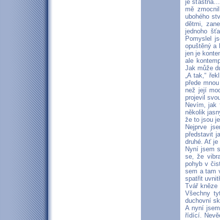
je šťastná…
mě zmocnil
ubohého stv
dětmi, zane
jednoho šťa
Pomyslel js
opuštěný a b
jen je konte
ale kontemp
Jak může duš
„A tak,“ ře
přede mnou 
než její mo
projevil svo
Nevím, jak 
několik jas
že to jsou j
Nejprve js
představit 
druhé. Ať je
Nyní jsem s
se, že vibr
pohyb v čist
sem a tam v
spatřit uvni
Tvář kněze 
Všechny ty
duchovní sk
A nyní jsem
řídící. Nev