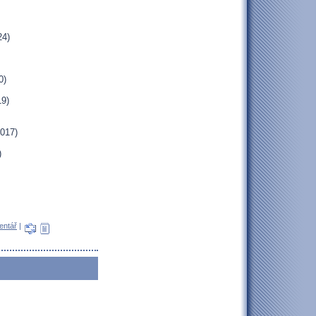
24)
0)
19)
2017)
)
entář
|