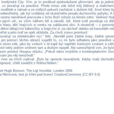
 londýnské City. Vím, je to poněkud zjednodušené přirovnání, ale je jediné
o, co považuji za pravdivé. Přede mnou zde ležel můj bláhový a malicherný
modliteb a námah a ze mdlých pokusů zacházet s dušemi lidí; život který b
 sebestředný, jak byl vzdálený od skutečného proudu duchovního pohybu. A
o sestra namáhavě pracovala v tichu Boží milosti za těmito zdmi. Veškerý hluk
do jejích uší, se vším nářkem lidí a národů, lidí, které svět považuje za dů
ko hlasy dětí hrajících si venku na zablácené ulici. A skutečně – v porovnán
en dětmi dělajícími bábovičky a hrajícími si ‚na obchod‘ daleko od kanceláře ve
čel a jeho tvář se opět uklidnila. Za chvíli znovu promluvil:
považuji za intelektuální vizi,“ řekl. „Neviděl jsem žádné tvary, žádná zjev
jen pomocí těchto obrazů vyjádřit to, co mi bylo odhaleno jako pravdivé 
i skoro zdá, jako by vzduch v té kapli byl naplněn šumivým zvukem a zář
losti tekly jedním směrem tam a druhým nazpět. Ale samozřejmě vím, že bylo 
 jsem pronesl hloupou otázku: „Pokud takto smýšlíte o kontemplativním živo
 sám pro něj nerozhodl.“
mne na chvíli zadíval: „Bylo by opravdu neuvážené, kdyby malý obchodn
opnosti, chtěl soutěžit s Rothschildem.“
ert Hugh Benson: The Ligt Invisible, London 1906
na Němcová; text je šířen pod licencí CreativeCommons (CC-BY-3.0)