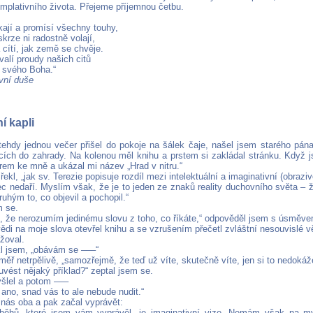
mplativního života. Přejeme příjemnou četbu.
kají a promísí všechny touhy,
rze ni radostně volají,
cítí, jak země se chvěje.
valí proudy našich citů
 svého Boha.“
vní duše
í kapli
ehdy jednou večer přišel do pokoje na šálek čaje, našel jsem starého pána
cích do zahrady. Na kolenou měl knihu a prstem si zakládal stránku. Když j
ěrem ke mně a ukázal mi název „Hrad v nitru.“
 řekl, „jak sv. Terezie popisuje rozdíl mezi intelektuální a imaginativní (obraziv
bec nedaří. Myslím však, že je to jeden ze znaků reality duchovního světa –
druhým to, co objevil a pochopil.“
m se.
 že nerozumím jedinému slovu z toho, co říkáte,“ odpověděl jsem s úsměve
ědi na moje slova otevřel knihu a se vzrušením přečetl zvláštní nesouvislé v
žoval.
kl jsem, „obávám se –––“
éměř netrpělivě, „samozřejmě, že teď už víte, skutečně víte, jen si to nedoká
uvést nějaký příklad?“ zeptal jsem se.
ýšlel a potom –––
ano, snad vás to ale nebude nudit.“
o nás oba a pak začal vyprávět:
íběhů, které jsem vám vyprávěl, je imaginativní vize. Nemám však na mys