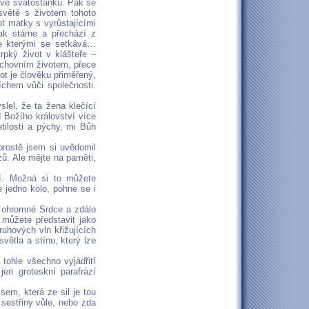
o ve svatostánku. Pak se
světě s životem tohoto
ot matky s vyrůstajícími
ak stárne a přechází z
se kterými se setkává…
rpký život v klášteře –
duchovním životem, přece
ot je člověku přiměřený,
íchem vůči společnosti.
lel, že ta žena klečící
 Božího království více
tilosti a pýchy, mi Bůh
 prostě jsem si uvědomil
zů. Ale mějte na paměti,
í. Možná si to můžete
e jedno kolo, pohne se i
o ohromné Srdce a zdálo
 můžete představit jako
ruhových vln křižujících
větla a stínu, který lze
tohle všechno vyjádřit!
en groteskní parafrází
sem, která ze sil je tou
 sestřiny vůle, nebo zda