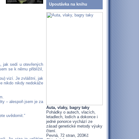
Upoutávka na knihu
, jak sedí u otevřených
sem se k němu přiblížil,
ou) vizí. Je zvláštní, jak
 že nikdo nikdy nedokáže
m.
ěty – alespoň jsem je za
Auta, vlaky, bagry taky
Pohádky o autech, vlacích,
žete uvědomit.“
letadlech, lodích a dokonce i
jedné ponorce vychází ze
zásad genetické metody výuky
čtení.
Pevná, 72 stran, 203Kč
li, že vize je určitým