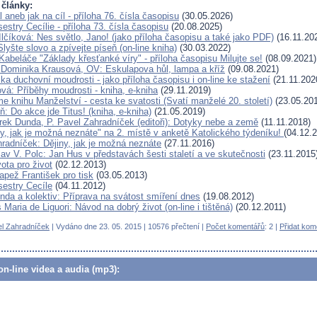
 články:
 aneb jak na cíl - příloha 76. čísla časopisu
(30.05.2026)
estry Cecílie - příloha 73. čísla časopisu
(20.08.2025)
lčíková: Nes světlo, Jano! (jako příloha časopisu a také jako PDF)
(16.11.20
Slyšte slovo a zpívejte píseň (on-line kniha)
(30.03.2022)
abeláče "Základy křesťanké víry" - příloha časopisu Milujte se!
(08.09.2021)
 Dominika Krausová, OV: Eskulapova hůl, lampa a kříž
(09.08.2021)
a duchovní moudrosti - jako příloha časopisu i on-line ke stažení
(21.11.202
vá: Příběhy moudrosti - kniha, e-kniha
(29.11.2019)
e knihu Manželství - cesta ke svatosti (Svatí manželé 20. století)
(23.05.20
: Do akce jde Titus! (kniha, e-kniha)
(21.05.2019)
rek Dunda, P. Pavel Zahradníček (editoři): Dotyky nebe a země
(11.11.2018)
ny, jak je možná neznáte" na 2. místě v anketě Katolického týdeníku!
(04.12.
hradníček: Dějiny, jak je možná neznáte
(27.11.2016)
av V. Polc: Jan Hus v představách šesti staletí a ve skutečnosti
(23.11.2015
ota pro život
(02.12.2013)
apež František pro tisk
(03.05.2013)
sestry Cecíle
(04.11.2012)
nda a kolektiv: Příprava na svátost smíření dnes
(19.08.2012)
 Maria de Liguori: Návod na dobrý život (on-line i tištěná)
(20.12.2011)
el Zahradníček
| Vydáno dne 23. 05. 2015 | 10576 přečtení |
Počet komentářů
: 2 |
Přidat kom
n-line videa a audia (mp3):