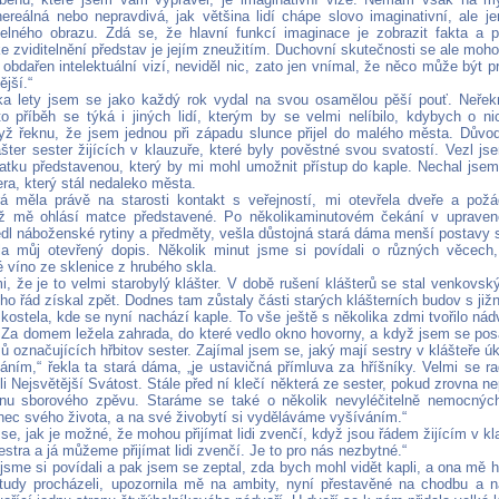
reálná nebo nepravdivá, jak většina lidí chápe slovo imaginativní, ale je
telného obrazu. Zdá se, že hlavní funkcí imaginace je zobrazit fakta a 
 zviditelnění představ je jejím zneužitím. Duchovní skutečnosti se ale mohou 
 obdařen intelektuální vizí, neviděl nic, zato jen vnímal, že něco může být p
ější.“
ka lety jsem se jako každý rok vydal na svou osamělou pěší pouť. Neře
to příběh se týká i jiných lidí, kterým by se velmi nelíbilo, kdybych o ni
yž řeknu, že jsem jednou při západu slunce přijel do malého města. Důvo
lášter sester žijících v klauzuře, které byly pověstné svou svatostí. Vezl j
atku představenou, který by mi mohl umožnit přístup do kaple. Nechal jsem 
era, který stál nedaleko města.
rá měla právě na starosti kontakt s veřejností, mi otevřela dveře a pož
ež mě ohlásí matce představené. Po několikaminutovém čekání v upraven
édl náboženské rytiny a předměty, vešla důstojná stará dáma menší postavy s 
a můj otevřený dopis. Několik minut jsme si povídali o různých věcech, 
 víno ze sklenice z hrubého skla.
i, že je to velmi starobylý klášter. V době rušení klášterů se stal venkovs
 ho řád získal zpět. Dodnes tam zůstaly části starých klášterních budov s již
 kostela, kde se nyní nachází kaple. To vše ještě s několika zdmi tvořilo nád
. Za domem ležela zahrada, do které vedlo okno hovorny, a když jsem se posa
ů označujících hřbitov sester. Zajímal jsem se, jaký mají sestry v klášteře úk
áním,“ řekla ta stará dáma, „je ustavičná přímluva za hříšníky. Velmi se
li Nejsvětější Svátost. Stále před ní klečí některá ze sester, pokud zrovna 
inu sborového zpěvu. Staráme se také o několik nevyléčitelně nemocnýc
onec svého života, a na své živobytí si vyděláváme vyšíváním.“
se, jak je možné, že mohou přijímat lidi zvenčí, když jsou řádem žijícím v kl
stra a já můžeme přijímat lidi zvenčí. Je to pro nás nezbytné.“
 jsme si povídali a pak jsem se zeptal, zda bych mohl vidět kapli, a ona mě 
udy procházeli, upozornila mě na ambity, nyní přestavěné na chodbu a na