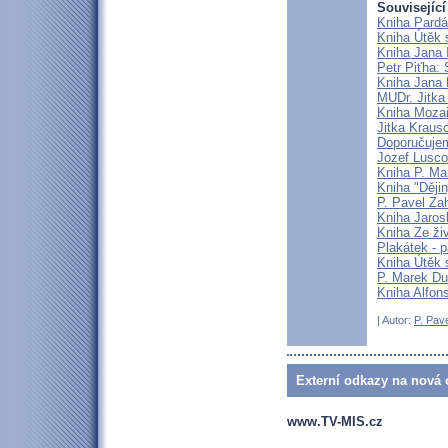
Související
Kniha Pardál
Kniha Útěk s
Kniha Jana I
Petr Piťha: 
Kniha Jana K
MUDr. Jitka
Kniha Mozaik
Jitka Krauso
Doporučujem
Jozef Luscoň
Kniha P. Ma
Kniha "Ději
P. Pavel Za
Kniha Jarosl
Kniha Ze živ
Plakátek - p
Kniha Útěk 
P. Marek Du
Kniha Alfons
| Autor:
P. Pav
Externí odkazy na nová o
www.TV-MIS.cz