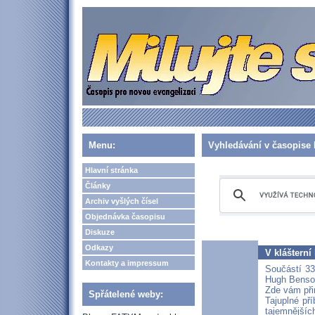
Menu:
Vyhledávání v časopise 
Hlavní stránka
Články
Archiv vyšlých čísel
Objednávka časopisu
Diskuze
Odkazy
V klášterní
Kontakty a impressum
Součástí 33.
Hugh Benson:
Zde vám při
Spřátelené weby:
Tajuplné př
tajemnější