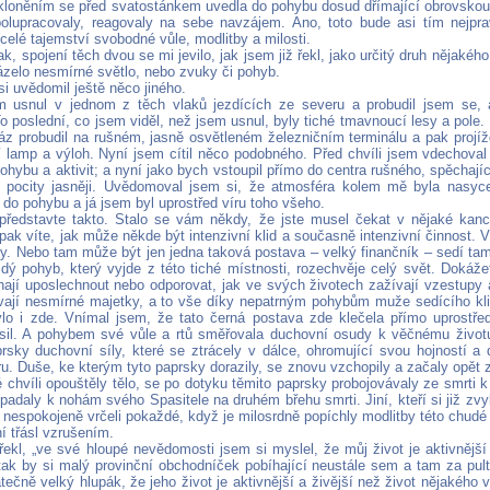
loněním se před svatostánkem uvedla do pohybu dosud dřímající obrovskou s
olupracovaly, reagovaly na sebe navzájem. Ano, toto bude asi tím nejpra
elé tajemství svobodné vůle, modlitby a milosti.
ak, spojení těch dvou se mi jevilo, jak jsem již řekl, jako určitý druh nějakéh
zelo nesmírné světlo, nebo zvuky či pohyb.
i uvědomil ještě něco jiného.
 usnul v jednom z těch vlaků jezdících ze severu a probudil jsem se, 
o poslední, co jsem viděl, než jsem usnul, byly tiché tmavnoucí lesy a pole.
áz probudil na rušném, jasně osvětleném železničním terminálu a pak projíž
ří lamp a výloh. Nyní jsem cítil něco podobného. Před chvíli jsem vdechoval 
ohybu a aktivit; a nyní jako bych vstoupil přímo do centra rušného, spěchaj
to pocity jasněji. Uvědomoval jsem si, že atmosféra kolem mě byla nasyc
 do pohybu a já jsem byl uprostřed víru toho všeho.
představte takto. Stalo se vám někdy, že jste musel čekat v nějaké kanc
ak víte, jak může někde být intenzivní klid a současně intenzivní činnost. V
vy. Nebo tam může být jen jedna taková postava – velký finančník – sedí ta
dý pohyb, který vyjde z této tiché místnosti, rozechvěje celý svět. Dokážete
hají uposlechnout nebo odporovat, jak ve svých životech zažívají vzestupy 
ají nesmírné majetky, a to vše díky nepatrným pohybům muže sedícího kli
lo i zde. Vnímal jsem, že tato černá postava zde klečela přímo uprostře
sil. A pohybem své vůle a rtů směřovala duchovní osudy k věčnému životu
prsky duchovní síly, které se ztrácely v dálce, ohromující svou hojností a 
ru. Duše, ke kterým tyto paprsky dorazily, se znovu vzchopily a začaly opět 
té chvíli opouštěly tělo, se po dotyku těmito paprsky probojovávaly ze smrti 
padaly k nohám svého Spasitele na druhém břehu smrti. Jiní, kteří si již zvy
 nespokojeně vrčeli pokaždé, když je milosrdně popíchly modlitby této chudé 
í třásl vzrušením.
 řekl, „ve své hloupé nevědomosti jsem si myslel, že můj život je aktivněj
ě tak by si malý provinční obchodníček pobíhající neustále sem a tam za pu
tečně velký hlupák, že jeho život je aktivnější a živější než život nějakého 