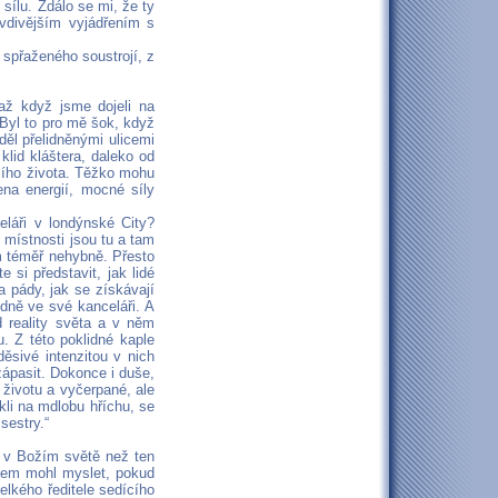
ílu. Zdálo se mi, že ty
vdivějším vyjádřením s
o spřaženého soustrojí, z
až když jsme dojeli na
 Byl to pro mě šok, když
děl přelidněnými ulicemi
klid kláštera, daleko od
ícího života. Těžko mohu
ena energií, mocné síly
eláři v londýnské City?
 místnosti jsou tu a tam
m téměř nehybně. Přesto
 si představit, jak lidé
a pády, jak se získávají
dně ve své kanceláři. A
d reality světa a v něm
. Z této poklidné kaple
děsivé intenzitou v nich
zápasit. Dokonce i duše,
k životu a vyčerpané, ale
kli na mdlobu hříchu, se
sestry.“
ší v Božím světě než ten
ltem mohl myslet, pokud
velkého ředitele sedícího