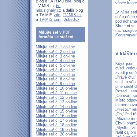
Blog o FATYMu
zde
, blog o
vůbec konte
TV-MIS.cz
tv-
mis.signaly.cz
a další blog
„V ní se set
o TV-MIS
zde
,
TV-MIS.cz
duše němé sk
a
TV-MIS.com
,
JukeBox
.
pod nohama 
Skrze ni se 
nacházejíce
Milujte se! v PDF
Kontemplati
formátu ke stažení:
Milujte se! č. 1 on-line
Milujte se! č. 2 on-line
V kláštern
Milujte se! č. 3 on-line
Milujte se! č. 4 on-line
Když jsem t
Milujte se! č. 5 on-line
dveří vedou
Milujte se! č. 6 on-line
zvedl ji sm
Milujte se! č. 7 on-line
„Právě čtu,“
Milujte se! č. 8 on-line
se jí to vů
Milujte se! č. 9 on-line
plně sdělit 
Milujte se! č. 10 on-line
Posadil jse
Milujte se! č. 11 on-line
„Obávám se,
Milujte se! č. 12 on-line
Místo odpov
Milujte se! č. 13 on-line
takové pova
Milujte se! č. 14 on-line
„Přesto,“ ře
Milujte se! č. 15 on-line
„Oh,“ řekl t
Milujte se! č. 16 on-line
„Můžete mi 
Milujte se! č. 17 on-line
Chvíli přem
Milujte se! č. 18 on-line
„Myslím, že 
Milujte se! č. 19 on-line
Nalil čaj pr
Milujte se! č. 20 on-line
„Většina př