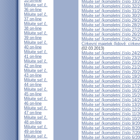
35 on-line
Milujte se! (kompletní číslo 33/
Milujte se! č.
Milujte se! (kompletní číslo 32/
36 on-line
Milujte se! (kompletní číslo 31/
Milujte se! č.
Milujte se! (kompletní číslo 30/
37 on-line
Milujte se! (kompletní číslo 29/
Milujte se! č.
Milujte se! (kompletní číslo 28/
38 on-line
Milujte se! (kompletní číslo 27/
Milujte se! č.
Milujte se! (kompletní číslo 26/
39 on-line
Milujte se! (kompletní číslo 25/
Milujte se! č.
Církevní majetek (lidově: círke
40 on-line
(02.03.2013)
Milujte se! č.
Milujte se! (kompletní číslo 24/
41 on-line
Milujte se! (kompletní číslo 23/
Milujte se! č.
Milujte se! (kompletní číslo 22/
42 on-line
Milujte se! (kompletní číslo 21/
Milujte se! č.
Milujte se! (kompletní číslo 20/
43 on-line
Milujte se! (kompletní číslo 19/
Milujte se! č.
Milujte se! (kompletní číslo 18/
44 on-line
Milujte se! (kompletní číslo 17/
Milujte se! č.
Milujte se! (kompletní číslo 16/
45 on-line
Milujte se! (kompletní číslo 15/
Milujte se! č.
Milujte se! (kompletní číslo 14/
46 on-line
Milujte se! (kompletní číslo 13/
Milujte se! č.
Milujte se! (kompletní číslo 12/
47 on-line
Milujte se! (kompletní číslo 11/
Milujte se! č.
Milujte se! (kompletní číslo 10/
48 on-line
Milujte se! (kompletní číslo 9/2
Milujte se! č.
Milujte se! (kompletní číslo 8/2
49 on-line
Milujte se! (kompletní číslo 7/2
Milujte se! č.
Milujte se! (kompletní číslo 6/2