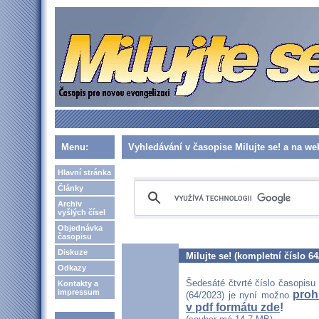
Menu:
Vyhledávání v časopise Milujte se! a na w
Hlavní stránka
Články
Archiv
vyšlých čísel
Objednávka
časopisu
Diskuze
Milujte se! (kompletní číslo 64
Odkazy
Šedesáté čtvrté číslo časopisu 
Kontakty a
impressum
proh
(64/2023) je nyní možno
v pdf formátu zde
!