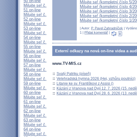
50 on-line
Milujte se! (kompletní číslo 5/2
Milujte se! č.
Milujte se! (kompletní číslo 4/2
51 on-line
Milujte se! (kompletní číslo 3/2
Milujte se! č.
Milujte se! (kompletní číslo 2/2
52 on-line
Milujte se! (kompletní číslo 1/2
Milujte se! č.
53 on-line
| Autor:
P. Pavel Zahradníček
| Vydáno 
Milujte se! č.
1 |
Přidat komentář
|
54 on-line
Milujte se! č.
55 on-line
Externí odkazy na nová on-line videa a aud
Milujte se! č.
56 on-line
Milujte se! č.
www.TV-MIS.cz
57 on-line
Milujte se! č.
::
Svatý Patriku (píseň)
58 on-line
::
Velehradská hymna 2026 (Hej, vzhůru poutníci)
Milujte se! č.
59 on-line
::
Litanie ke sv. Františkovi z Assisi ()
Milujte se! č.
::
Kázání z Vranova nad Dyjí 12. 7. 2026 (15. nedě
60 on-line
::
Kázání z Vranova nad Dyjí 28. 6. 2026 (13. nedě
Milujte se! č.
61 on-line
Milujte se! č.
62 on-line
Milujte se! č.
63 on-line
Milujte se! č.
64 on-line
Milujte se! č.