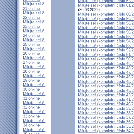
Milujte se! (kompletní číslo 62/
Milujte se! č.
Milujte se! (kompletní číslo 61/
21 on-line
(30.03.2022)
Milujte se! č.
Milujte se! (kompletní číslo 60/
22 on-line
Milujte se! (kompletní číslo 59/
Milujte se! č.
Milujte se! (kompletní číslo 58/
23 on-line
Milujte se! (kompletní číslo 57/
Milujte se! č.
Milujte se! (kompletní číslo 56/
24 on-line
Milujte se! (kompletní číslo 55/
Milujte se! č.
Milujte se! (kompletní číslo 54/
25 on-line
Milujte se! (kompletní číslo 53/
Milujte se! č.
Milujte se! (kompletní číslo 52/
26 on-line
Milujte se! (kompletní číslo 51/
Milujte se! č.
Milujte se! (kompletní číslo 50/
27 on-line
Milujte se! (kompletní číslo 49/
Milujte se! č.
Milujte se! (kompletní číslo 48/
28 on-line
Milujte se! (kompletní číslo 47/
Milujte se! č.
Milujte se! (kompletní číslo 46/
29 on-line
Milujte se! (kompletní číslo 45/
Milujte se! č.
Milujte se! (kompletní číslo 44/
30 on-line
Milujte se! (kompletní číslo 43/
Milujte se! č.
Milujte se! (kompletní číslo 42/
31 on-line
Milujte se! (kompletní číslo 41/
Milujte se! č.
Milujte se! (kompletní číslo 40/
32 on-line
Milujte se! (kompletní číslo 39/
Milujte se! č.
Milujte se! (kompletní číslo 38/
33 on-line
Milujte se! (kompletní číslo 37/
Milujte se! č.
Milujte se! (kompletní číslo 36/
34 on-line
Milujte se! (kompletní číslo 35/
Milujte se! č.
Milujte se! (kompletní číslo 34/