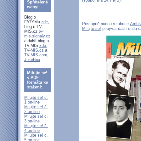
(soubor má 14.7 MB).
Spřátelené
weby:
Blog o
FATYMu
zde
,
Postupně budou v rubrice
Archiv
blog o TV-
Milujte se!
přibývat další čísla 
MIS.cz
tv-
mis.signaly.cz
a další blog o
TV-MIS
zde
,
TV-MIS.cz
a
TV-MIS.com
,
JukeBox
.
Milujte se!
v PDF
formátu ke
stažení:
Milujte se! č.
1 on-line
Milujte se! č.
2 on-line
Milujte se! č.
3 on-line
Milujte se! č.
4 on-line
Milujte se! č.
5 on-line