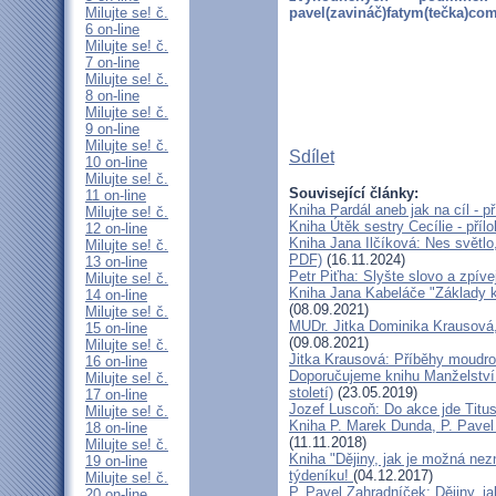
Milujte se! č.
pavel(zavináč)fatym(tečka)co
6 on-line
Milujte se! č.
7 on-line
Milujte se! č.
8 on-line
Milujte se! č.
9 on-line
Milujte se! č.
Sdílet
10 on-line
Milujte se! č.
Související články:
11 on-line
Kniha Pardál aneb jak na cíl - p
Milujte se! č.
Kniha Útěk sestry Cecílie - příl
12 on-line
Kniha Jana Ilčíková: Nes světlo,
Milujte se! č.
PDF)
(16.11.2024)
13 on-line
Petr Piťha: Slyšte slovo a zpívej
Milujte se! č.
Kniha Jana Kabeláče "Základy kř
14 on-line
(08.09.2021)
Milujte se! č.
MUDr. Jitka Dominika Krausová,
15 on-line
(09.08.2021)
Milujte se! č.
Jitka Krausová: Příběhy moudros
16 on-line
Doporučujeme knihu Manželství 
Milujte se! č.
století)
(23.05.2019)
17 on-line
Jozef Luscoň: Do akce jde Titus!
Milujte se! č.
Kniha P. Marek Dunda, P. Pavel
18 on-line
(11.11.2018)
Milujte se! č.
Kniha "Dějiny, jak je možná nez
19 on-line
týdeníku!
(04.12.2017)
Milujte se! č.
P. Pavel Zahradníček: Dějiny, j
20 on-line