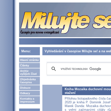
Menu:
Vyhledávání v časopise Milujte se! a na w
Hlavní stránka
Články
Archiv
vyšlých čísel
Objednávka
časopisu
Diskuze
Kniha Mozaika duchovní moudro
stažení
Odkazy
Přílohou listopadového čísla čas
Kontakty a
impressum
2020 je kniha P. Dominik Jose
Marek Dunda: Mozaika duchovní
s velmi zajímavými citáty rů