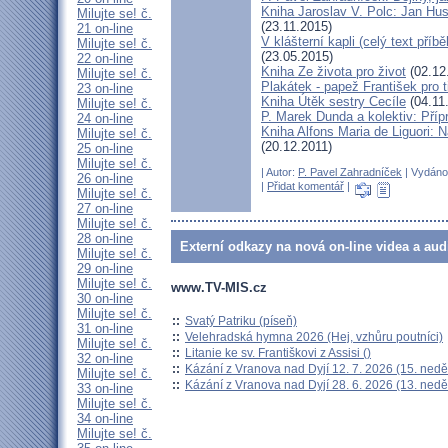
Kniha Jaroslav V. Polc: Jan Hus
Milujte se! č.
(23.11.2015)
21 on-line
V klášterní kapli (celý text př
Milujte se! č.
(23.05.2015)
22 on-line
Kniha Ze života pro život
(02.12
Milujte se! č.
Plakátek - papež František pro t
23 on-line
Kniha Útěk sestry Cecíle
(04.11
Milujte se! č.
P. Marek Dunda a kolektiv: Příp
24 on-line
Kniha Alfons Maria de Liguori: Ná
Milujte se! č.
(20.12.2011)
25 on-line
Milujte se! č.
| Autor:
P. Pavel Zahradníček
| Vydáno 
26 on-line
|
Přidat komentář
|
Milujte se! č.
27 on-line
Milujte se! č.
28 on-line
Externí odkazy na nová on-line videa a aud
Milujte se! č.
29 on-line
Milujte se! č.
www.TV-MIS.cz
30 on-line
Milujte se! č.
::
Svatý Patriku (píseň)
31 on-line
::
Velehradská hymna 2026 (Hej, vzhůru poutníci)
Milujte se! č.
::
Litanie ke sv. Františkovi z Assisi ()
32 on-line
::
Kázání z Vranova nad Dyjí 12. 7. 2026 (15. nedě
Milujte se! č.
::
Kázání z Vranova nad Dyjí 28. 6. 2026 (13. nedě
33 on-line
Milujte se! č.
34 on-line
Milujte se! č.