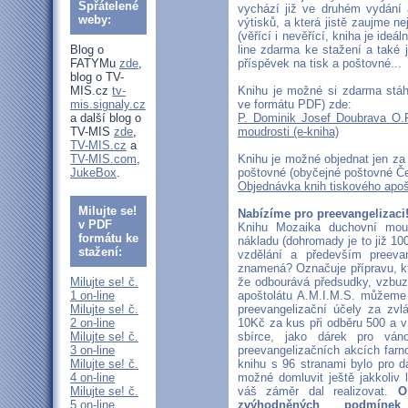
Spřátelené
vychází již ve druhém vydání 
weby:
výtisků, a která jistě zaujme ne
(věřící i nevěřící, kniha je ideá
Blog o
line zdarma ke stažení a také j
FATYMu
zde
,
příspěvek na tisk a poštovné...
blog o TV-
MIS.cz
tv-
Knihu je možné si zdarma stáhn
mis.signaly.cz
ve formátu PDF) zde:
a další blog o
P. Dominik Josef Doubrava O.
TV-MIS
zde
,
moudrosti (e-kniha)
TV-MIS.cz
a
TV-MIS.com
,
Knihu je možné objednat jen za
JukeBox
.
poštovné (obyčejné poštovné Če
Objednávka knih tiskového apoš
Milujte se!
Nabízíme pro preevangelizaci
v PDF
Knihu Mozaika duchovní mou
formátu ke
nákladu (dohromady je to již 10
stažení:
vzdělání a především preevan
znamená? Označuje přípravu, kte
Milujte se! č.
že odbourává předsudky, vzbuz
1 on-line
apoštolátu A.M.I.M.S. můžeme 
Milujte se! č.
preevangelizační účely za zvl
2 on-line
10Kč za kus při odběru 500 a ví
Milujte se! č.
sbírce, jako dárek pro váno
3 on-line
preevangelizačních akcích farno
Milujte se! č.
knihu s 96 stranami bylo pro da
4 on-line
možné domluvit ještě jakkoliv 
Milujte se! č.
váš záměr dal realizovat.
O
5 on-line
zvýhodněných podmín