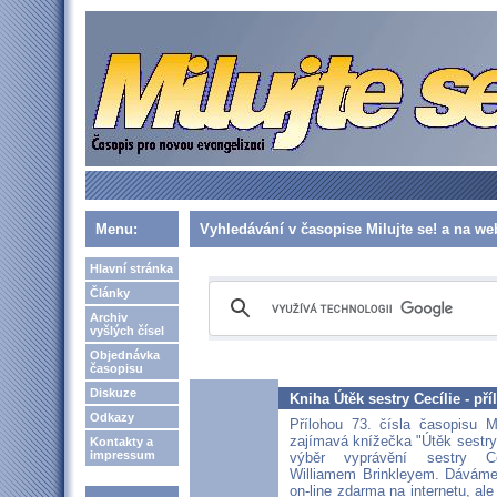
Menu:
Vyhledávání v časopise Milujte se! a na w
Hlavní stránka
Články
Archiv
vyšlých čísel
Objednávka
časopisu
Diskuze
Kniha Útěk sestry Cecílie - pří
Odkazy
Přílohou 73. čísla časopisu M
zajímavá knížečka "Útěk sestry
Kontakty a
impressum
výběr vyprávění sestry C
Williamem Brinkleyem. Dáváme 
on-line zdarma na internetu, ale