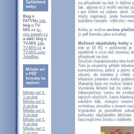
Spřátelené
za příspěvek na tisk (+ běžné p
weby:
tak, abyste si ji mohli nechat p
i pro šíření ve vašem okolí. 
Blog o
místy napínavý, jinde humorn
FATYMu
zde
,
každého čtenáře - věřícího i nev
blog o TV-
MIS.cz
tv-
Knihu je možno
on-line přečíst
mis.signaly.cz
(v pdf formátu jako e-kniha).
a další blog o
TV-MIS
zde
,
Možnost objednávky knihy v
TV-MIS.cz
a
tisk je 15 Kč + poštovné) je
TV-MIS.com
,
společně s více než stovkou da
JukeBox
.
příspěvek na tisk.
Stručná charakteristika této kni
Toto je skutečný příběh řeholni
Milujte se!
komunistickou policií a jejími
v PDF
vězení, do kterého ji chtěli 
formátu ke
křestním jménem knihu publikov
stažení:
Makária) byla na mušce Státní
Vyměnila řeholní šat za celou 
Milujte se! č.
nebezpečnou cestu do svobod
1 on-line
tajných skrýších, často hladová
Milujte se! č.
odvážní lidé, riskující vlast
2 on-line
vrcholnou zkoušku v tmavé noci 
Milujte se! č.
Vyprávění je prozářené odva
3 on-line
pohnutky obyčejného děvčete, k
Milujte se! č.
fascinujícímu životu v klášteře.
4 on-line
Milujte se! č.
5 on-line