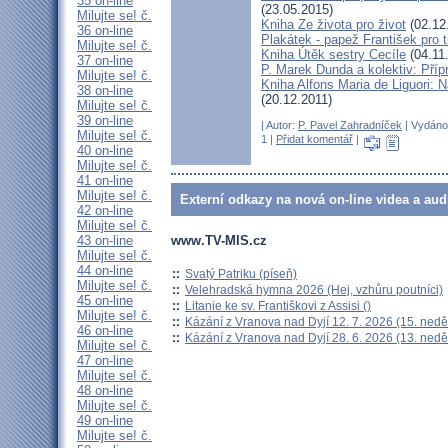
35 on-line
(23.05.2015)
Milujte se! č.
Kniha Ze života pro život
(02.12
36 on-line
Plakátek - papež František pro t
Milujte se! č.
Kniha Útěk sestry Cecíle
(04.11
37 on-line
P. Marek Dunda a kolektiv: Příp
Milujte se! č.
Kniha Alfons Maria de Liguori: Ná
38 on-line
(20.12.2011)
Milujte se! č.
39 on-line
| Autor:
P. Pavel Zahradníček
| Vydáno 
Milujte se! č.
1 |
Přidat komentář
|
40 on-line
Milujte se! č.
41 on-line
Milujte se! č.
Externí odkazy na nová on-line videa a aud
42 on-line
Milujte se! č.
43 on-line
www.TV-MIS.cz
Milujte se! č.
44 on-line
::
Svatý Patriku (píseň)
Milujte se! č.
::
Velehradská hymna 2026 (Hej, vzhůru poutníci)
45 on-line
::
Litanie ke sv. Františkovi z Assisi ()
Milujte se! č.
::
Kázání z Vranova nad Dyjí 12. 7. 2026 (15. nedě
46 on-line
::
Kázání z Vranova nad Dyjí 28. 6. 2026 (13. nedě
Milujte se! č.
47 on-line
Milujte se! č.
48 on-line
Milujte se! č.
49 on-line
Milujte se! č.