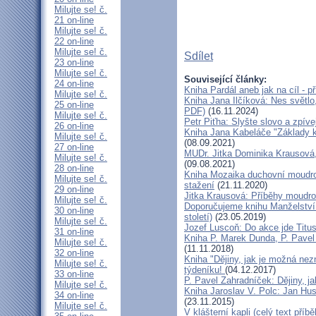
Milujte se! č.
21 on-line
Milujte se! č.
22 on-line
Milujte se! č.
Sdílet
23 on-line
Milujte se! č.
Související články:
24 on-line
Kniha Pardál aneb jak na cíl - p
Milujte se! č.
Kniha Jana Ilčíková: Nes světlo,
25 on-line
PDF)
(16.11.2024)
Milujte se! č.
Petr Piťha: Slyšte slovo a zpívej
26 on-line
Kniha Jana Kabeláče "Základy kř
Milujte se! č.
(08.09.2021)
27 on-line
MUDr. Jitka Dominika Krausová,
Milujte se! č.
(09.08.2021)
28 on-line
Kniha Mozaika duchovní moudrost
Milujte se! č.
stažení
(21.11.2020)
29 on-line
Jitka Krausová: Příběhy moudros
Milujte se! č.
Doporučujeme knihu Manželství 
30 on-line
století)
(23.05.2019)
Milujte se! č.
Jozef Luscoň: Do akce jde Titus!
31 on-line
Kniha P. Marek Dunda, P. Pavel
Milujte se! č.
(11.11.2018)
32 on-line
Kniha "Dějiny, jak je možná nez
Milujte se! č.
týdeníku!
(04.12.2017)
33 on-line
P. Pavel Zahradníček: Dějiny, j
Milujte se! č.
Kniha Jaroslav V. Polc: Jan Hus
34 on-line
(23.11.2015)
Milujte se! č.
V klášterní kapli (celý text př