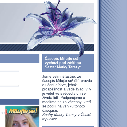
Časopis Milujte se!
vychází pod záštitou
Sester Matky Terezy:
Jsme velmi šťastné, že
časopis Milujte se! šíří pravdu
a učení církve, jehož
prospěšnost a vzdělávací vliv
je vidět ve svědectvích ze
života lidí. Podporujeme a
modlíme se za všechny, kteří
se podílí na vzniku tohoto
časopisu.
žno
Sestry Matky Terezy v České
republice