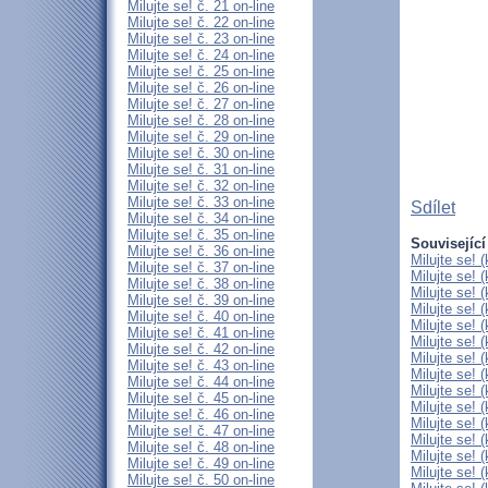
Milujte se! č. 21 on-line
Milujte se! č. 22 on-line
Milujte se! č. 23 on-line
Milujte se! č. 24 on-line
Milujte se! č. 25 on-line
Milujte se! č. 26 on-line
Milujte se! č. 27 on-line
Milujte se! č. 28 on-line
Milujte se! č. 29 on-line
Milujte se! č. 30 on-line
Milujte se! č. 31 on-line
Milujte se! č. 32 on-line
Milujte se! č. 33 on-line
Sdílet
Milujte se! č. 34 on-line
Milujte se! č. 35 on-line
Související
Milujte se! č. 36 on-line
Milujte se! 
Milujte se! č. 37 on-line
Milujte se! 
Milujte se! č. 38 on-line
Milujte se! 
Milujte se! č. 39 on-line
Milujte se! 
Milujte se! č. 40 on-line
Milujte se! 
Milujte se! č. 41 on-line
Milujte se! 
Milujte se! č. 42 on-line
Milujte se! 
Milujte se! č. 43 on-line
Milujte se! 
Milujte se! č. 44 on-line
Milujte se! 
Milujte se! č. 45 on-line
Milujte se! 
Milujte se! č. 46 on-line
Milujte se! 
Milujte se! č. 47 on-line
Milujte se! 
Milujte se! č. 48 on-line
Milujte se! 
Milujte se! č. 49 on-line
Milujte se! 
Milujte se! č. 50 on-line