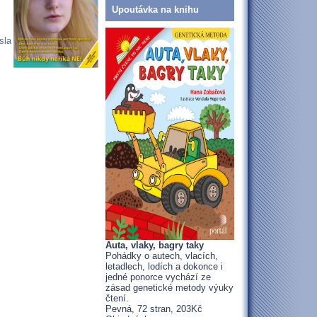
Upoutávka na knihu
sla
Auta, vlaky, bagry taky
Pohádky o autech, vlacích,
letadlech, lodích a dokonce i
jedné ponorce vychází ze
zásad genetické metody výuky
čtení.
Pevná, 72 stran, 203Kč