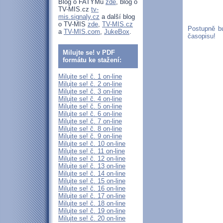
Blog o FATYMu
zde
, blog o
TV-MIS.cz
tv-
mis.signaly.cz
a další blog
o TV-MIS
zde
,
TV-MIS.cz
Postupně b
a
TV-MIS.com
,
JukeBox
.
časopisu!
Milujte se! v PDF
formátu ke stažení:
Milujte se! č. 1 on-line
Milujte se! č. 2 on-line
Milujte se! č. 3 on-line
Milujte se! č. 4 on-line
Milujte se! č. 5 on-line
Milujte se! č. 6 on-line
Milujte se! č. 7 on-line
Milujte se! č. 8 on-line
Milujte se! č. 9 on-line
Milujte se! č. 10 on-line
Milujte se! č. 11 on-line
Milujte se! č. 12 on-line
Milujte se! č. 13 on-line
Milujte se! č. 14 on-line
Milujte se! č. 15 on-line
Milujte se! č. 16 on-line
Milujte se! č. 17 on-line
Milujte se! č. 18 on-line
Milujte se! č. 19 on-line
Milujte se! č. 20 on-line