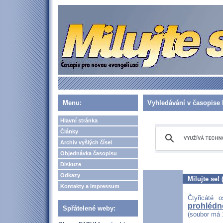
Menu:
Vyhledávání v časopise 
Hlavní stránka
Články
Archiv vyšlých čísel
Objednávka časopisu
Diskuze
Odkazy
Milujte se!
Kontakty a impressum
Čtyřicáté 
prohlédno
Spřátelené weby:
(soubor má 