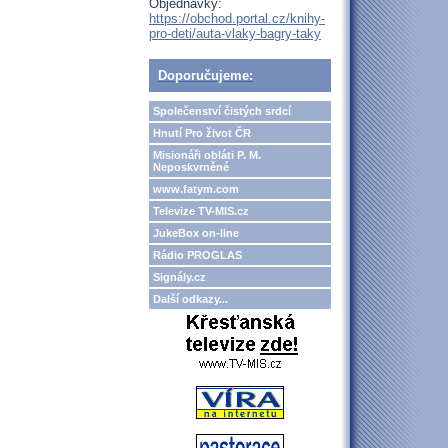
Objednávky:
https://obchod.portal.cz/knihy-
pro-deti/auta-vlaky-bagry-taky
Doporučujeme:
Společenství čistých srdcí
Hnutí Pro život ČR
Misionáři obláti P. M.
Neposkvrněné
www.fatym.com
Televize TV-MIS.cz
JukeBox on-line
Rádio PROGLAS
Signály.cz
Další odkazy...