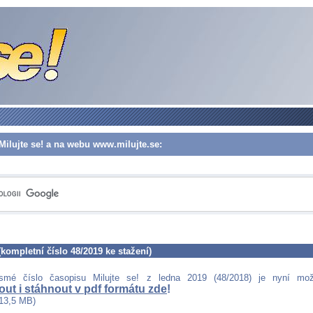
Milujte se! a na webu www.milujte.se:
 (kompletní číslo 48/2019 ke stažení)
osmé číslo časopisu Milujte se! z ledna 2019 (48/2018) je nyní mo
ut i stáhnout v pdf formátu zde
!
13,5 MB)