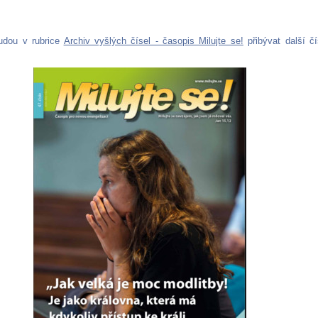
udou v rubrice
Archiv vyšlých čísel - časopis Milujte se!
přibývat další čí