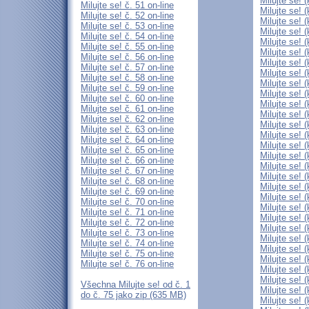
Milujte se! 
Milujte se! č. 51 on-line
Milujte se! 
Milujte se! č. 52 on-line
Milujte se! 
Milujte se! č. 53 on-line
Milujte se! 
Milujte se! č. 54 on-line
Milujte se! 
Milujte se! č. 55 on-line
Milujte se! 
Milujte se! č. 56 on-line
Milujte se! 
Milujte se! č. 57 on-line
Milujte se! 
Milujte se! č. 58 on-line
Milujte se! 
Milujte se! č. 59 on-line
Milujte se! 
Milujte se! č. 60 on-line
Milujte se! 
Milujte se! č. 61 on-line
Milujte se! 
Milujte se! č. 62 on-line
Milujte se! 
Milujte se! č. 63 on-line
Milujte se! 
Milujte se! č. 64 on-line
Milujte se! 
Milujte se! č. 65 on-line
Milujte se! 
Milujte se! č. 66 on-line
Milujte se! 
Milujte se! č. 67 on-line
Milujte se! 
Milujte se! č. 68 on-line
Milujte se! 
Milujte se! č. 69 on-line
Milujte se! 
Milujte se! č. 70 on-line
Milujte se! 
Milujte se! č. 71 on-line
Milujte se! 
Milujte se! č. 72 on-line
Milujte se! 
Milujte se! č. 73 on-line
Milujte se! 
Milujte se! č. 74 on-line
Milujte se! 
Milujte se! č. 75 on-line
Milujte se! 
Milujte se! č. 76 on-line
Milujte se! 
Milujte se! 
Všechna Milujte se! od č. 1
Milujte se! 
do č. 75 jako zip (635 MB)
Milujte se! 