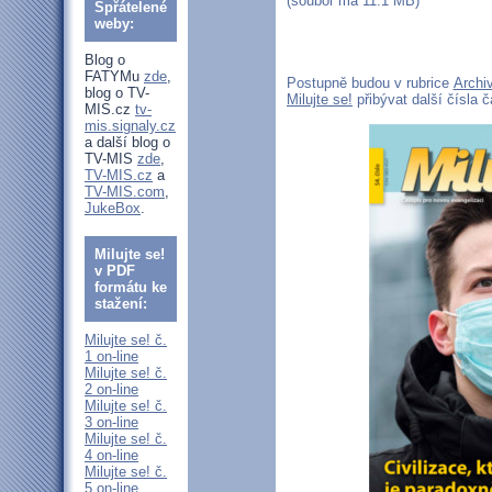
(soubor má 11.1 MB)
Spřátelené
weby:
Blog o
FATYMu
zde
,
Postupně budou v rubrice
Archiv
blog o TV-
Milujte se!
přibývat další čísla 
MIS.cz
tv-
mis.signaly.cz
a další blog o
TV-MIS
zde
,
TV-MIS.cz
a
TV-MIS.com
,
JukeBox
.
Milujte se!
v PDF
formátu ke
stažení:
Milujte se! č.
1 on-line
Milujte se! č.
2 on-line
Milujte se! č.
3 on-line
Milujte se! č.
4 on-line
Milujte se! č.
5 on-line