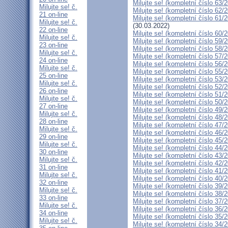
Milujte se! (kompletní číslo 63/
Milujte se! č.
Milujte se! (kompletní číslo 62/
21 on-line
Milujte se! (kompletní číslo 61/
Milujte se! č.
(30.03.2022)
22 on-line
Milujte se! (kompletní číslo 60/
Milujte se! č.
Milujte se! (kompletní číslo 59/
23 on-line
Milujte se! (kompletní číslo 58/
Milujte se! č.
Milujte se! (kompletní číslo 57/
24 on-line
Milujte se! (kompletní číslo 56/
Milujte se! č.
Milujte se! (kompletní číslo 55/
25 on-line
Milujte se! (kompletní číslo 53/
Milujte se! č.
Milujte se! (kompletní číslo 52/
26 on-line
Milujte se! (kompletní číslo 51/
Milujte se! č.
Milujte se! (kompletní číslo 50/
27 on-line
Milujte se! (kompletní číslo 49/
Milujte se! č.
Milujte se! (kompletní číslo 48/
28 on-line
Milujte se! (kompletní číslo 47/
Milujte se! č.
Milujte se! (kompletní číslo 46/
29 on-line
Milujte se! (kompletní číslo 45/
Milujte se! č.
Milujte se! (kompletní číslo 44/
30 on-line
Milujte se! (kompletní číslo 43/
Milujte se! č.
Milujte se! (kompletní číslo 42/
31 on-line
Milujte se! (kompletní číslo 41/
Milujte se! č.
Milujte se! (kompletní číslo 40/
32 on-line
Milujte se! (kompletní číslo 39/
Milujte se! č.
Milujte se! (kompletní číslo 38/
33 on-line
Milujte se! (kompletní číslo 37/
Milujte se! č.
Milujte se! (kompletní číslo 36/
34 on-line
Milujte se! (kompletní číslo 35/
Milujte se! č.
Milujte se! (kompletní číslo 34/