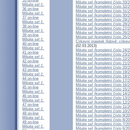
35 on-line
Milujte se! (kompletní číslo 33/
Milujte se! č.
Milujte se! (kompletní číslo 32/
36 on-line
Milujte se! (kompletní číslo 31/
Milujte se! č.
Milujte se! (kompletní číslo 30/
37 on-line
Milujte se! (kompletní číslo 29/
Milujte se! č.
Milujte se! (kompletní číslo 28/
38 on-line
Milujte se! (kompletní číslo 27/
Milujte se! č.
Milujte se! (kompletní číslo 26/
39 on-line
Milujte se! (kompletní číslo 25/
Milujte se! č.
Církevní majetek (lidově: círke
40 on-line
(02.03.2013)
Milujte se! č.
Milujte se! (kompletní číslo 24/
41 on-line
Milujte se! (kompletní číslo 23/
Milujte se! č.
Milujte se! (kompletní číslo 22/
42 on-line
Milujte se! (kompletní číslo 21/
Milujte se! č.
Milujte se! (kompletní číslo 20/
43 on-line
Milujte se! (kompletní číslo 19/
Milujte se! č.
Milujte se! (kompletní číslo 18/
44 on-line
Milujte se! (kompletní číslo 17/
Milujte se! č.
Milujte se! (kompletní číslo 16/
45 on-line
Milujte se! (kompletní číslo 15/
Milujte se! č.
Milujte se! (kompletní číslo 14/
46 on-line
Milujte se! (kompletní číslo 13/
Milujte se! č.
Milujte se! (kompletní číslo 12/
47 on-line
Milujte se! (kompletní číslo 11/
Milujte se! č.
Milujte se! (kompletní číslo 10/
48 on-line
Milujte se! (kompletní číslo 9/2
Milujte se! č.
Milujte se! (kompletní číslo 8/2
49 on-line
Milujte se! (kompletní číslo 7/2
Milujte se! č.
Milujte se! (kompletní číslo 6/2