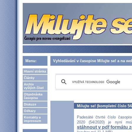
Menu:
Vyhledávání v časopise Milujte se! a na w
Hlavní stránka
Články
Archiv
vyšlých čísel
Objednávka
časopisu
Diskuze
Milujte se! (kompletní číslo 54
Odkazy
Padesáté čtvrté číslo časopis
Kontakty a
impressum
2020 (54/2020) je nyní m
stáhnout v pdf formátu 