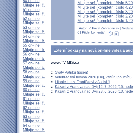
50 on-line
Milujte se! (kompletní číslo 5/2
Milujte se! č.
Milujte se! (kompletní číslo 4/2
51 on-line
Milujte se! (kompletní číslo 3/2
Milujte se! č.
Milujte se! (kompletní číslo 2/2
52 on-line
Milujte se! (kompletní číslo 1/2
Milujte se! č.
53 on-line
| Autor:
P. Pavel Zahradníček
| Vydáno 
Milujte se! č.
0 |
Přidat komentář
|
54 on-line
Milujte se! č.
55 on-line
Milujte se! č.
Externí odkazy na nová on-line videa a aud
56 on-line
Milujte se! č.
www.TV-MIS.cz
57 on-line
Milujte se! č.
58 on-line
::
Svatý Patriku (píseň)
Milujte se! č.
::
Velehradská hymna 2026 (Hej, vzhůru poutníci)
59 on-line
::
Litanie ke sv. Františkovi z Assisi ()
Milujte se! č.
::
Kázání z Vranova nad Dyjí 12. 7. 2026 (15. nedě
60 on-line
::
Kázání z Vranova nad Dyjí 28. 6. 2026 (13. nedě
Milujte se! č.
61 on-line
Milujte se! č.
62 on-line
Milujte se! č.
63 on-line
Milujte se! č.
64 on-line
Milujte se! č.