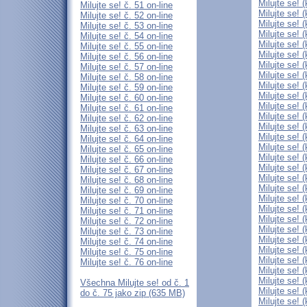
Milujte se! 
Milujte se! č. 51 on-line
Milujte se! 
Milujte se! č. 52 on-line
Milujte se! 
Milujte se! č. 53 on-line
Milujte se! 
Milujte se! č. 54 on-line
Milujte se! 
Milujte se! č. 55 on-line
Milujte se! 
Milujte se! č. 56 on-line
Milujte se! 
Milujte se! č. 57 on-line
Milujte se! 
Milujte se! č. 58 on-line
Milujte se! 
Milujte se! č. 59 on-line
Milujte se! 
Milujte se! č. 60 on-line
Milujte se! 
Milujte se! č. 61 on-line
Milujte se! 
Milujte se! č. 62 on-line
Milujte se! 
Milujte se! č. 63 on-line
Milujte se! 
Milujte se! č. 64 on-line
Milujte se! 
Milujte se! č. 65 on-line
Milujte se! 
Milujte se! č. 66 on-line
Milujte se! 
Milujte se! č. 67 on-line
Milujte se! 
Milujte se! č. 68 on-line
Milujte se! 
Milujte se! č. 69 on-line
Milujte se! 
Milujte se! č. 70 on-line
Milujte se! 
Milujte se! č. 71 on-line
Milujte se! 
Milujte se! č. 72 on-line
Milujte se! 
Milujte se! č. 73 on-line
Milujte se! 
Milujte se! č. 74 on-line
Milujte se! 
Milujte se! č. 75 on-line
Milujte se! 
Milujte se! č. 76 on-line
Milujte se! 
Milujte se! 
Všechna Milujte se! od č. 1
Milujte se! 
do č. 75 jako zip (635 MB)
Milujte se! 