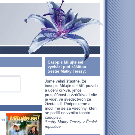
Časopis Milujte se!
vychází pod záštitou
Sester Matky Terezy:
Jsme velmi šťastné, že
časopis Milujte se! šíří pravdu
a učení církve, jehož
prospěšnost a vzdělávací vliv
je vidět ve svědectvích ze
života lidí. Podporujeme a
modlíme se za všechny, kteří
se podílí na vzniku tohoto
časopisu.
žno
Sestry Matky Terezy v České
republice