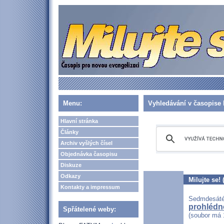
Menu:
Vyhledávání v časopise 
Hlavní stránka
Články
Archiv vyšlých čísel
Objednávka časopisu
Diskuze
Odkazy
Milujte se!
Kontakty a impressum
Sedmdesáté 
prohlédno
Spřátelené weby:
(soubor má 