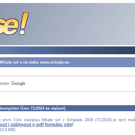
Milujte se! a na webu www.milujte.se:
 (kompletní číslo 71/2024 ke stažení)
první číslo časopisu Milujte se! z listopadu 2024 (71/2024) je nyní mo
ut i stáhnout v pdf formátu zde
!
13,9 MB).