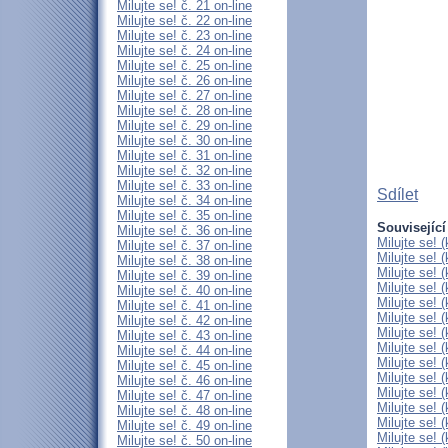
Milujte se! č. 21 on-line
Milujte se! č. 22 on-line
Milujte se! č. 23 on-line
Milujte se! č. 24 on-line
Milujte se! č. 25 on-line
Milujte se! č. 26 on-line
Milujte se! č. 27 on-line
Milujte se! č. 28 on-line
Milujte se! č. 29 on-line
Milujte se! č. 30 on-line
Milujte se! č. 31 on-line
Milujte se! č. 32 on-line
Milujte se! č. 33 on-line
Sdílet
Milujte se! č. 34 on-line
Milujte se! č. 35 on-line
Související
Milujte se! č. 36 on-line
Milujte se! 
Milujte se! č. 37 on-line
Milujte se! 
Milujte se! č. 38 on-line
Milujte se! 
Milujte se! č. 39 on-line
Milujte se! 
Milujte se! č. 40 on-line
Milujte se! 
Milujte se! č. 41 on-line
Milujte se! 
Milujte se! č. 42 on-line
Milujte se! 
Milujte se! č. 43 on-line
Milujte se! 
Milujte se! č. 44 on-line
Milujte se! 
Milujte se! č. 45 on-line
Milujte se! 
Milujte se! č. 46 on-line
Milujte se! 
Milujte se! č. 47 on-line
Milujte se! 
Milujte se! č. 48 on-line
Milujte se! 
Milujte se! č. 49 on-line
Milujte se! 
Milujte se! č. 50 on-line