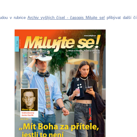
udou v rubrice
Archiv vyšlých čísel - časopis Milujte se!
přibývat další čí