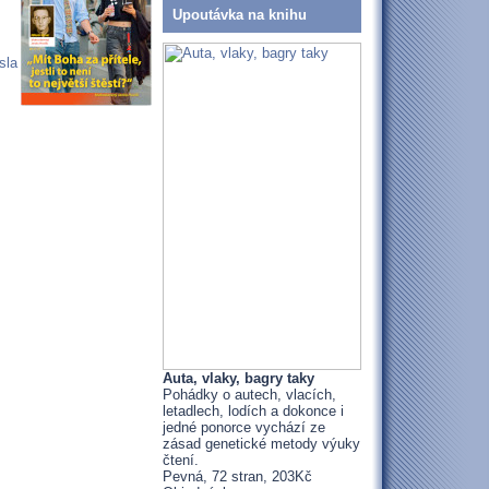
Upoutávka na knihu
sla
Auta, vlaky, bagry taky
Pohádky o autech, vlacích,
letadlech, lodích a dokonce i
jedné ponorce vychází ze
zásad genetické metody výuky
čtení.
Pevná, 72 stran, 203Kč