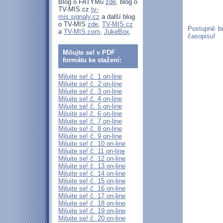
Blog o FATYMu
zde
, blog o
TV-MIS.cz
tv-
mis.signaly.cz
a další blog
o TV-MIS
zde
,
TV-MIS.cz
Postupně b
a
TV-MIS.com
,
JukeBox
.
časopisu!
Milujte se! v PDF
formátu ke stažení:
Milujte se! č. 1 on-line
Milujte se! č. 2 on-line
Milujte se! č. 3 on-line
Milujte se! č. 4 on-line
Milujte se! č. 5 on-line
Milujte se! č. 6 on-line
Milujte se! č. 7 on-line
Milujte se! č. 8 on-line
Milujte se! č. 9 on-line
Milujte se! č. 10 on-line
Milujte se! č. 11 on-line
Milujte se! č. 12 on-line
Milujte se! č. 13 on-line
Milujte se! č. 14 on-line
Milujte se! č. 15 on-line
Milujte se! č. 16 on-line
Milujte se! č. 17 on-line
Milujte se! č. 18 on-line
Milujte se! č. 19 on-line
Milujte se! č. 20 on-line