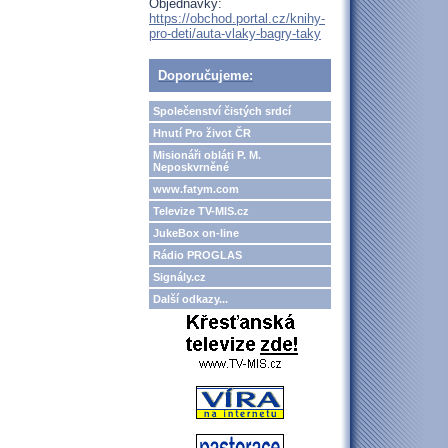
Objednávky:
https://obchod.portal.cz/knihy-
pro-deti/auta-vlaky-bagry-taky
Doporučujeme:
Společenství čistých srdcí
Hnutí Pro život ČR
Misionáři obláti P. M.
Neposkvrněné
www.fatym.com
Televize TV-MIS.cz
JukeBox on-line
Rádio PROGLAS
Signály.cz
Další odkazy...