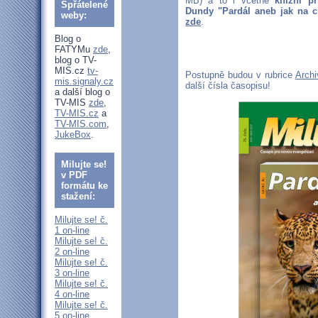
MB) a to i včetně
knižní př
Spřátelené
Dundy "Pardál aneb jak na cíl
weby:
zde
.
Blog o
FATYMu
zde
,
blog o TV-
MIS.cz
tv-
Postupně budou v rubrice
Archi
mis.signaly.cz
další čísla časopisu!
a další blog o
TV-MIS
zde
,
TV-MIS.cz
a
TV-MIS.com
,
JukeBox
.
Milujte se!
v PDF
formátu ke
stažení:
Milujte se! č.
1 on-line
Milujte se! č.
2 on-line
Milujte se! č.
3 on-line
Milujte se! č.
4 on-line
Milujte se! č.
5 on-line