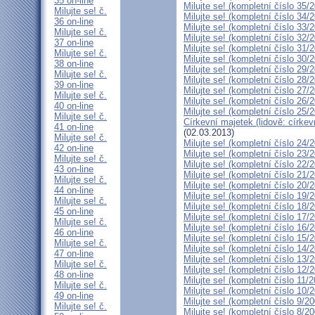
35 on-line
Milujte se! (kompletní číslo 35/
Milujte se! č.
Milujte se! (kompletní číslo 34/
36 on-line
Milujte se! (kompletní číslo 33/
Milujte se! č.
Milujte se! (kompletní číslo 32/
37 on-line
Milujte se! (kompletní číslo 31/
Milujte se! č.
Milujte se! (kompletní číslo 30/
38 on-line
Milujte se! (kompletní číslo 29/
Milujte se! č.
Milujte se! (kompletní číslo 28/
39 on-line
Milujte se! (kompletní číslo 27/
Milujte se! č.
Milujte se! (kompletní číslo 26/
40 on-line
Milujte se! (kompletní číslo 25/
Milujte se! č.
Církevní majetek (lidově: círke
41 on-line
(02.03.2013)
Milujte se! č.
Milujte se! (kompletní číslo 24/
42 on-line
Milujte se! (kompletní číslo 23/
Milujte se! č.
Milujte se! (kompletní číslo 22/
43 on-line
Milujte se! (kompletní číslo 21/
Milujte se! č.
Milujte se! (kompletní číslo 20/
44 on-line
Milujte se! (kompletní číslo 19/
Milujte se! č.
Milujte se! (kompletní číslo 18/
45 on-line
Milujte se! (kompletní číslo 17/
Milujte se! č.
Milujte se! (kompletní číslo 16/
46 on-line
Milujte se! (kompletní číslo 15/
Milujte se! č.
Milujte se! (kompletní číslo 14/
47 on-line
Milujte se! (kompletní číslo 13/
Milujte se! č.
Milujte se! (kompletní číslo 12/
48 on-line
Milujte se! (kompletní číslo 11/
Milujte se! č.
Milujte se! (kompletní číslo 10/
49 on-line
Milujte se! (kompletní číslo 9/2
Milujte se! č.
Milujte se! (kompletní číslo 8/2