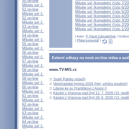
50 on-line
Milujte se! (kompletní číslo 7/2
Milujte se! č.
Milujte se! (kompletní číslo 6/2
51 on-line
Milujte se! (kompletní číslo 5/2
Milujte se! č.
Milujte se! (kompletní číslo 4/2
52 on-line
Milujte se! (kompletní číslo 3/2
Milujte se! č.
Milujte se! (kompletní číslo 2/2
53 on-line
Milujte se! (kompletní číslo 1/2
Milujte se! č.
54 on-line
| Autor:
P. Pavel Zahradníček
| Vydáno 
Milujte se! č.
|
Přidat komentář
|
55 on-line
Milujte se! č.
56 on-line
Milujte se! č.
Externí odkazy na nová on-line videa a aud
57 on-line
Milujte se! č.
www.TV-MIS.cz
58 on-line
Milujte se! č.
59 on-line
::
Svatý Patriku (píseň)
Milujte se! č.
::
Velehradská hymna 2026 (Hej, vzhůru poutníci)
60 on-line
::
Litanie ke sv. Františkovi z Assisi ()
Milujte se! č.
::
Kázání z Vranova nad Dyjí 12. 7. 2026 (15. nedě
61 on-line
::
Kázání z Vranova nad Dyjí 28. 6. 2026 (13. nedě
Milujte se! č.
62 on-line
Milujte se! č.
63 on-line
Milujte se! č.
64 on-line
Milujte se! č.