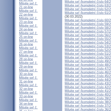
Milujte se! (kompletní číslo 64/
Milujte se! č.
Milujte se! (kompletní číslo 63/
21 on-line
Milujte se! (kompletní číslo 62/
Milujte se! č.
Milujte se! (kompletní číslo 61/
22 on-line
(30.03.2022)
Milujte se! č.
Milujte se! (kompletní číslo 60/
23 on-line
Milujte se! (kompletní číslo 59/
Milujte se! č.
Milujte se! (kompletní číslo 58/
24 on-line
Milujte se! (kompletní číslo 57/
Milujte se! č.
Milujte se! (kompletní číslo 56/
25 on-line
Milujte se! (kompletní číslo 55/
Milujte se! č.
Milujte se! (kompletní číslo 54/
26 on-line
Milujte se! (kompletní číslo 53/
Milujte se! č.
Milujte se! (kompletní číslo 52/
27 on-line
Milujte se! (kompletní číslo 51/
Milujte se! č.
Milujte se! (kompletní číslo 50/
28 on-line
Milujte se! (kompletní číslo 49/
Milujte se! č.
Milujte se! (kompletní číslo 48/
29 on-line
Milujte se! (kompletní číslo 47/
Milujte se! č.
Milujte se! (kompletní číslo 46/
30 on-line
Milujte se! (kompletní číslo 45/
Milujte se! č.
Milujte se! (kompletní číslo 44/
31 on-line
Milujte se! (kompletní číslo 43/
Milujte se! č.
Milujte se! (kompletní číslo 42/
32 on-line
Milujte se! (kompletní číslo 41/
Milujte se! č.
Milujte se! (kompletní číslo 40/
33 on-line
Milujte se! (kompletní číslo 39/
Milujte se! č.
Milujte se! (kompletní číslo 38/
34 on-line
Milujte se! (kompletní číslo 37/
Milujte se! č.
Milujte se! (kompletní číslo 36/