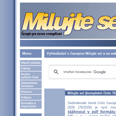
Menu:
Vyhledávání v časopise Milujte se! a na w
Hlavní stránka
Články
Archiv
vyšlých čísel
Objednávka
časopisu
Diskuze
Milujte se! (kompletní číslo 76
Odkazy
Sedmdesáté šesté číslo časopi
Kontakty a
impressum
2026 (76/2026) je nyní m
stáhnout v pdf formátu